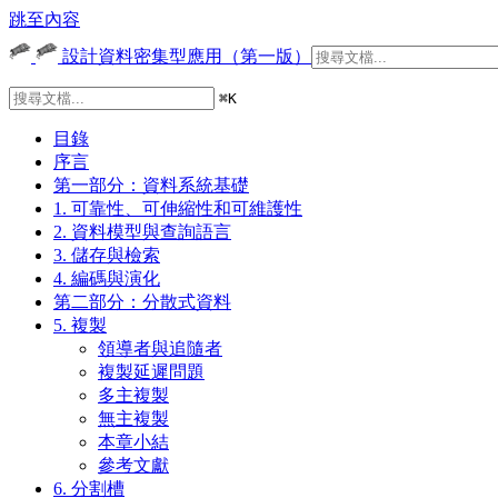
跳至內容
設計資料密集型應用（第一版）
⌘
K
目錄
序言
第一部分：資料系統基礎
1. 可靠性、可伸縮性和可維護性
2. 資料模型與查詢語言
3. 儲存與檢索
4. 編碼與演化
第二部分：分散式資料
5. 複製
領導者與追隨者
複製延遲問題
多主複製
無主複製
本章小結
參考文獻
6. 分割槽