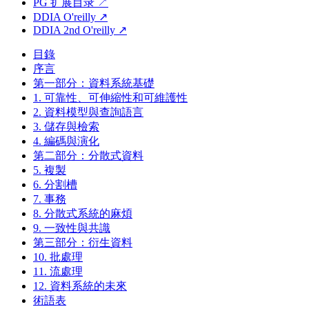
PG 扩展目录 ↗
DDIA O'reilly ↗
DDIA 2nd O'reilly ↗
目錄
序言
第一部分：資料系統基礎
1. 可靠性、可伸縮性和可維護性
2. 資料模型與查詢語言
3. 儲存與檢索
4. 編碼與演化
第二部分：分散式資料
5. 複製
6. 分割槽
7. 事務
8. 分散式系統的麻煩
9. 一致性與共識
第三部分：衍生資料
10. 批處理
11. 流處理
12. 資料系統的未來
術語表