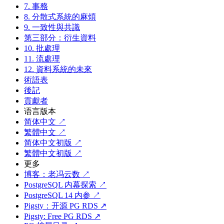
7. 事務
8. 分散式系統的麻煩
9. 一致性與共識
第三部分：衍生資料
10. 批處理
11. 流處理
12. 資料系統的未來
術語表
後記
貢獻者
语言版本
简体中文 ↗
繁體中文 ↗
简体中文初版 ↗
繁體中文初版 ↗
更多
博客：老冯云数 ↗
PostgreSQL 内幕探索 ↗
PostgreSQL 14 内参 ↗
Pigsty：开源 PG RDS ↗
Pigsty: Free PG RDS ↗