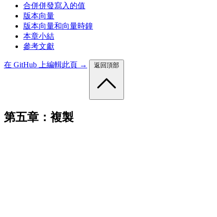
合併併發寫入的值
版本向量
版本向量和向量時鐘
本章小結
參考文獻
在 GitHub 上編輯此頁 →
返回頂部
第五章：複製