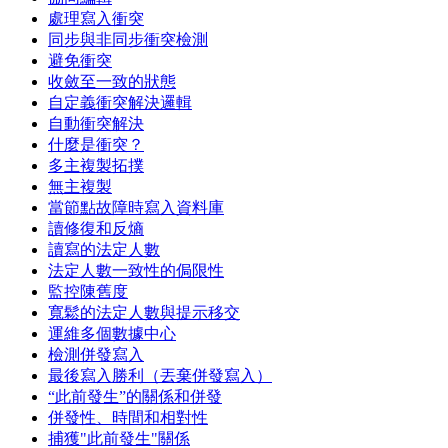
處理寫入衝突
同步與非同步衝突檢測
避免衝突
收斂至一致的狀態
自定義衝突解決邏輯
自動衝突解決
什麼是衝突？
多主複製拓撲
無主複製
當節點故障時寫入資料庫
讀修復和反熵
讀寫的法定人數
法定人數一致性的侷限性
監控陳舊度
寬鬆的法定人數與提示移交
運維多個數據中心
檢測併發寫入
最後寫入勝利（丟棄併發寫入）
“此前發生”的關係和併發
併發性、時間和相對性
捕獲"此前發生"關係