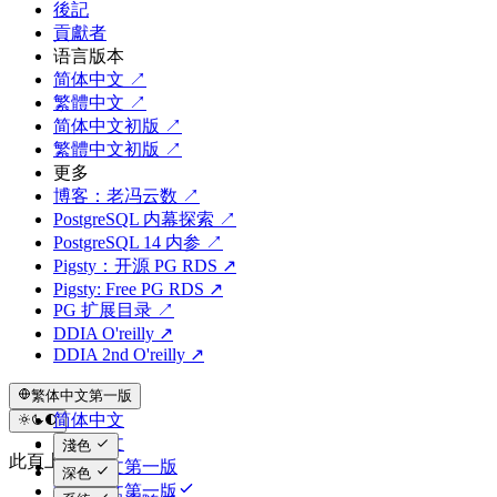
後記
貢獻者
语言版本
简体中文 ↗
繁體中文 ↗
简体中文初版 ↗
繁體中文初版 ↗
更多
博客：老冯云数 ↗
PostgreSQL 内幕探索 ↗
PostgreSQL 14 内参 ↗
Pigsty：开源 PG RDS ↗
Pigsty: Free PG RDS ↗
PG 扩展目录 ↗
DDIA O'reilly ↗
DDIA 2nd O'reilly ↗
繁体中文第一版
简体中文
繁体中文
淺色
此頁上
简体中文第一版
深色
繁体中文第一版