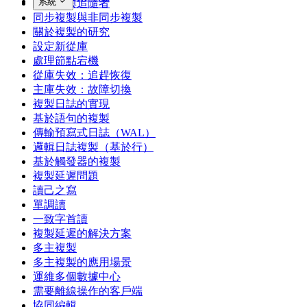
系統
領導者與追隨者
同步複製與非同步複製
關於複製的研究
設定新從庫
處理節點宕機
從庫失效：追趕恢復
主庫失效：故障切換
複製日誌的實現
基於語句的複製
傳輸預寫式日誌（WAL）
邏輯日誌複製（基於行）
基於觸發器的複製
複製延遲問題
讀己之寫
單調讀
一致字首讀
複製延遲的解決方案
多主複製
多主複製的應用場景
運維多個數據中心
需要離線操作的客戶端
協同編輯