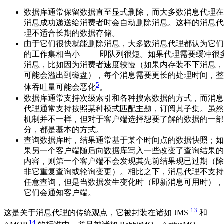
数据库通常保留数据直至显式删除，而大多数消息代理在
消息成功递送给消费者时会自动删除消息。这样的消息代
理不适合长期的数据存储。
由于它们很快就能删除消息，大多数消息代理都认为它们
的工作集相当小 —— 即队列很短。如果代理需要缓冲很
消息，比如因为消费者速度较慢（如果内存装不下消息，
可能会溢出到磁盘），每个消息需要更长的处理时间，整
5
体吞吐量可能会恶化
。
数据库通常支持次级索引和各种搜索数据的方式，而消息
代理通常支持按照某种模式匹配主题，订阅其子集。虽然
机制并不一样，但对于客户端选择想要了解的数据的一部
分，都是基本的方式。
查询数据库时，结果通常基于某个时间点的数据快照；如
果另一个客户端随后向数据库写入一些改变了查询结果的
内容，则第一个客户端不会发现其先前结果现已过期（除
非它重复查询或轮询变更）。相比之下，消息代理不支持
任意查询，但是当数据发生变化时（即新消息可用时），
它们会通知客户端。
13
这是关于消息代理的传统观点，它被封装在诸如 JMS
和
14