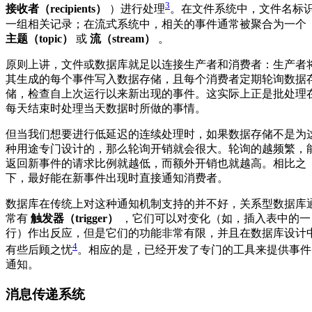
3
接收者（recipients）
）进行处理
。在文件系统中，文件名标
一组相关记录；在流式系统中，相关的事件通常被聚合为一个
主题（topic）
或
流（stream）
。
原则上讲，文件或数据库就足以连接生产者和消费者：生产者
其生成的每个事件写入数据存储，且每个消费者定期轮询数据
储，检查自上次运行以来新出现的事件。这实际上正是批处理
每天结束时处理当天数据时所做的事情。
但当我们想要进行低延迟的连续处理时，如果数据存储不是为
种用途专门设计的，那么轮询开销就会很大。轮询的越频繁，
返回新事件的请求比例就越低，而额外开销也就越高。相比之
下，最好能在新事件出现时直接通知消费者。
数据库在传统上对这种通知机制支持的并不好，关系型数据库
常有
触发器（trigger）
，它们可以对变化（如，插入表中的一
行）作出反应，但是它们的功能非常有限，并且在数据库设计
4
有些后顾之忧
。相应的是，已经开发了专门的工具来提供事件
通知。
消息传递系统