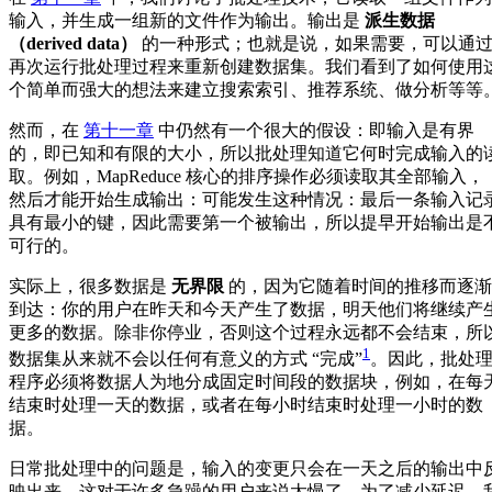
输入，并生成一组新的文件作为输出。输出是
派生数据
（derived data）
的一种形式；也就是说，如果需要，可以通
再次运行批处理过程来重新创建数据集。我们看到了如何使用
个简单而强大的想法来建立搜索索引、推荐系统、做分析等等
然而，在
第十一章
中仍然有一个很大的假设：即输入是有界
的，即已知和有限的大小，所以批处理知道它何时完成输入的
取。例如，MapReduce 核心的排序操作必须读取其全部输入，
然后才能开始生成输出：可能发生这种情况：最后一条输入记
具有最小的键，因此需要第一个被输出，所以提早开始输出是
可行的。
实际上，很多数据是
无界限
的，因为它随着时间的推移而逐渐
到达：你的用户在昨天和今天产生了数据，明天他们将继续产
更多的数据。除非你停业，否则这个过程永远都不会结束，所
1
数据集从来就不会以任何有意义的方式 “完成”
。因此，批处
程序必须将数据人为地分成固定时间段的数据块，例如，在每
结束时处理一天的数据，或者在每小时结束时处理一小时的数
据。
日常批处理中的问题是，输入的变更只会在一天之后的输出中
映出来，这对于许多急躁的用户来说太慢了。为了减少延迟，