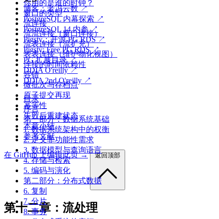
你用的是谁的时钟？
博客：老冯云数 ↗
窗口的类型
PostgreSQL 内幕探索 ↗
流连接
PostgreSQL 14 内参 ↗
流流连接（窗口连接）
Pigsty：开源 PG RDS ↗
流表连接（流扩充）
Pigsty: Free PG RDS ↗
表表连接（维护物化视图）
PG 扩展目录 ↗
连接的时间依赖性
DDIA O'reilly ↗
容错
DDIA 2nd O'reilly ↗
微批次与存档点
原子提交再现
目录
幂等性
序言
失败后重建状态
第一部分：数据系统基础
本章小结
1. 数据系统架构中的权衡
参考文献
2. 定义非功能性需求
3. 数据模型与查询语言
在 GitHub 上编辑此页 →
返回顶部
4. 存储与检索
5. 编码与演化
第二部分：分布式数据
6. 复制
7. 分片
第十二章：流处理
8. 事务