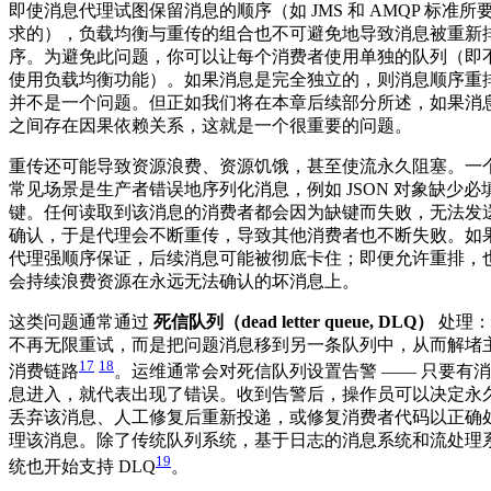
即使消息代理试图保留消息的顺序（如 JMS 和 AMQP 标准所
求的），负载均衡与重传的组合也不可避免地导致消息被重新
序。为避免此问题，你可以让每个消费者使用单独的队列（即
使用负载均衡功能）。如果消息是完全独立的，则消息顺序重
并不是一个问题。但正如我们将在本章后续部分所述，如果消
之间存在因果依赖关系，这就是一个很重要的问题。
重传还可能导致资源浪费、资源饥饿，甚至使流永久阻塞。一
常见场景是生产者错误地序列化消息，例如 JSON 对象缺少必
键。任何读取到该消息的消费者都会因为缺键而失败，无法发
确认，于是代理会不断重传，导致其他消费者也不断失败。如
代理强顺序保证，后续消息可能被彻底卡住；即便允许重排，
会持续浪费资源在永远无法确认的坏消息上。
这类问题通常通过
死信队列（dead letter queue, DLQ）
处理：
不再无限重试，而是把问题消息移到另一条队列中，从而解堵
17
18
消费链路
。运维通常会对死信队列设置告警 —— 只要有消
息进入，就代表出现了错误。收到告警后，操作员可以决定永
丢弃该消息、人工修复后重新投递，或修复消费者代码以正确
理该消息。除了传统队列系统，基于日志的消息系统和流处理
19
统也开始支持 DLQ
。