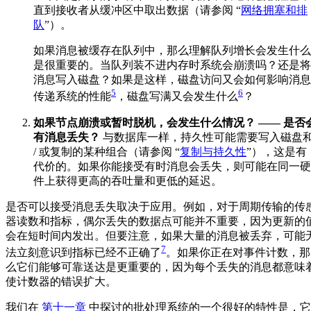
直到接收者从缓冲区中取出数据（请参阅 “
网络拥塞和排
队
”）。
如果消息被缓存在队列中，那么理解队列增长会发生什么
是很重要的。当队列装不进内存时系统会崩溃吗？还是将
消息写入磁盘？如果是这样，磁盘访问又会如何影响消息
5
6
传递系统的性能
，磁盘写满又会发生什么
？
如果节点崩溃或暂时脱机，会发生什么情况？ —— 是否
有消息丢失？
与数据库一样，持久性可能需要写入磁盘
/ 或复制的某种组合（请参阅 “
复制与持久性
”），这是有
代价的。如果你能接受有时消息会丢失，则可能在同一硬
件上获得更高的吞吐量和更低的延迟。
是否可以接受消息丢失取决于应用。例如，对于周期传输的传
器读数和指标，偶尔丢失的数据点可能并不重要，因为更新的
会在短时间内发出。但要注意，如果大量的消息被丢弃，可能
7
法立刻意识到指标已经不正确了
。如果你正在对事件计数，那
么它们能够可靠送达是更重要的，因为每个丢失的消息都意味
使计数器的错误扩大。
我们在
第十一章
中探讨的批处理系统的一个很好的特性是，它