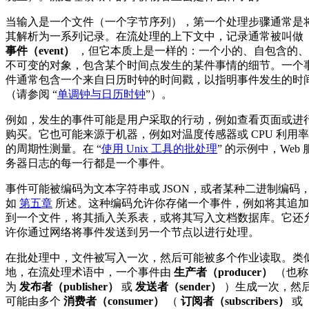
当输入是一个文件（一个字节序列），第一个处理步骤通常是
其解析为一系列记录。在流处理的上下文中，记录通常被叫做
事件（event）
，但它本质上是一样的：一个小的、自包含的、
不可变的对象，包含某个时间点发生的某件事情的细节。一个
件通常包含一个来自日历时钟的时间戳，以指明事件发生的时
（请参阅 “
单调钟与日历时钟
”）。
例如，发生的事件可能是用户采取的行动，例如查看页面或进
购买。它也可能来源于机器，例如对温度传感器或 CPU 利用率
的周期性测量。在 “
使用 Unix 工具的批处理
” 的示例中，Web 
务器日志的每一行都是一个事件。
事件可能被编码为文本字符串或 JSON，或者某种二进制编码
如
第五章
所述。这种编码允许你存储一个事件，例如将其追加
到一个文件，将其插入关系表，或将其写入文档数据库。它还
许你通过网络将事件发送到另一个节点以进行处理。
在批处理中，文件被写入一次，然后可能被多个作业读取。类
地，在流处理术语中，一个事件由
生产者（producer）
（也称
为
发布者（publisher）
或
发送者（sender）
）生成一次，然
可能由多个
消费者（consumer）
（
订阅者（subscribers）
或