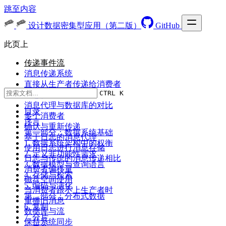
跳至内容
设计数据密集型应用（第二版）
GitHub
此页上
传递事件流
消息传递系统
直接从生产者传递给消费者
CTRL K
消息代理
消息代理与数据库的对比
目录
多个消费者
序言
确认与重新传递
第一部分：数据系统基础
基于日志的消息代理
1. 数据系统架构中的权衡
使用日志进行消息存储
2. 定义非功能性需求
日志与传统的消息传递相比
3. 数据模型与查询语言
消费者偏移量
4. 存储与检索
磁盘空间使用
5. 编码与演化
当消费者跟不上生产者时
第二部分：分布式数据
重播旧消息
6. 复制
数据库与流
7. 分片
保持系统同步