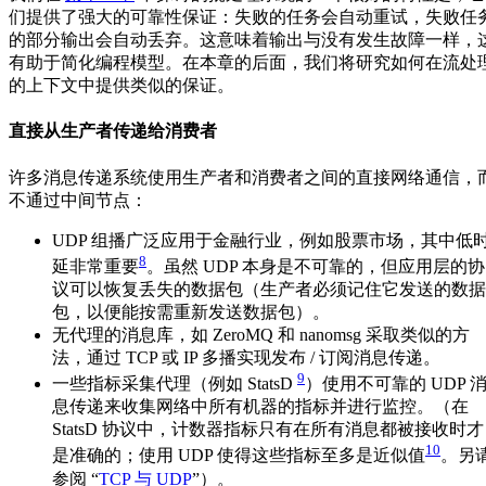
们提供了强大的可靠性保证：失败的任务会自动重试，失败任
的部分输出会自动丢弃。这意味着输出与没有发生故障一样，
有助于简化编程模型。在本章的后面，我们将研究如何在流处
的上下文中提供类似的保证。
直接从生产者传递给消费者
许多消息传递系统使用生产者和消费者之间的直接网络通信，
不通过中间节点：
UDP 组播广泛应用于金融行业，例如股票市场，其中低
8
延非常重要
。虽然 UDP 本身是不可靠的，但应用层的协
议可以恢复丢失的数据包（生产者必须记住它发送的数据
包，以便能按需重新发送数据包）。
无代理的消息库，如 ZeroMQ 和 nanomsg 采取类似的方
法，通过 TCP 或 IP 多播实现发布 / 订阅消息传递。
9
一些指标采集代理（例如 StatsD
）使用不可靠的 UDP 
息传递来收集网络中所有机器的指标并进行监控。（在
StatsD 协议中，计数器指标只有在所有消息都被接收时才
10
是准确的；使用 UDP 使得这些指标至多是近似值
。另
参阅 “
TCP 与 UDP
”）。