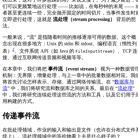
们可以更频繁地运行处理 —— 比如说，在每秒钟的末尾 —— 
者甚至更连续一些，完全抛开固定的时间切片，当事件发生时
立即进行处理，这就是
流处理（stream processing）
背后的想
法。
一般来说，“流” 是指随着时间的推移逐渐可用的数据。这个概
念出现在很多地方：Unix 的 stdin 和 stdout、编程语言（惰性列
2
表）
、文件系统 API（如 Java 的
）、TCP 连
FileInputStream
接、通过互联网传送音频和视频等等。
在本章中，我们将把
事件流（event stream）
视为一种数据管
机制：无界限，增量处理，与上一章中的批量数据相对应。我
将首先讨论怎样表示、存储、通过网络传输流。在 “
数据库与
流
” 中，我们将研究流和数据库之间的关系。最后在 “
流处理
”
中，我们将研究连续处理这些流的方法和工具，以及它们用于
用构建的方式。
传递事件流
在批处理领域，作业的输入和输出是文件（也许在分布式文件
统上）。流处理领域中的等价物看上去是什么样子的？