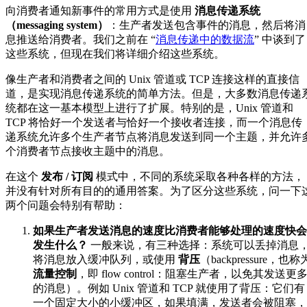
向消费者通知新事件的常用方式是使用
消息传递系统
（messaging system）
：生产者发送包含事件的消息，然后将消
息推送给消费者。我们之前在 “
消息传递中的数据流
” 中谈到了
这些系统，但现在我们将详细介绍这些系统。
像生产者和消费者之间的 Unix 管道或 TCP 连接这样的直接信
道，是实现消息传递系统的简单方法。但是，大多数消息传递
统都在这一基本模型上进行了扩展。特别的是，Unix 管道和
TCP 将恰好一个发送者与恰好一个接收者连接，而一个消息传
递系统允许多个生产者节点将消息发送到同一个主题，并允许
个消费者节点接收主题中的消息。
在这个
发布 / 订阅
模式中，不同的系统采取各种各样的方法，
并没有针对所有目的的通用答案。为了区分这些系统，问一下
两个问题会特别有帮助：
如果生产者发送消息的速度比消费者能够处理的速度快会
发生什么？
一般来说，有三种选择：系统可以丢掉消息
将消息放入缓冲队列，或使用
背压
（backpressure，也称
流量控制
，即 flow control：阻塞生产者，以免其发送更
的消息）。例如 Unix 管道和 TCP 就使用了背压：它们有
一个固定大小的小缓冲区，如果填满，发送者会被阻塞，