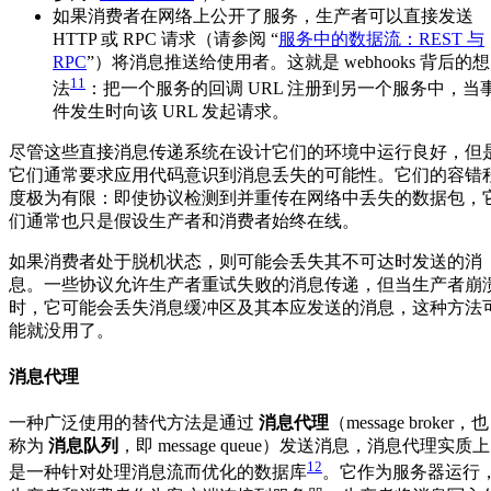
如果消费者在网络上公开了服务，生产者可以直接发送
HTTP 或 RPC 请求（请参阅 “
服务中的数据流：REST 与
RPC
”）将消息推送给使用者。这就是 webhooks 背后的想
11
法
：把一个服务的回调 URL 注册到另一个服务中，当
件发生时向该 URL 发起请求。
尽管这些直接消息传递系统在设计它们的环境中运行良好，但
它们通常要求应用代码意识到消息丢失的可能性。它们的容错
度极为有限：即使协议检测到并重传在网络中丢失的数据包，
们通常也只是假设生产者和消费者始终在线。
如果消费者处于脱机状态，则可能会丢失其不可达时发送的消
息。一些协议允许生产者重试失败的消息传递，但当生产者崩
时，它可能会丢失消息缓冲区及其本应发送的消息，这种方法
能就没用了。
消息代理
一种广泛使用的替代方法是通过
消息代理
（message broker，也
称为
消息队列
，即 message queue）发送消息，消息代理实质上
12
是一种针对处理消息流而优化的数据库
。它作为服务器运行