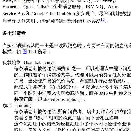
AMQP
的标准中，并且被诸如 RabbitMQ、ActiveMQ、
HornetQ、Qpid、TIBCO 企业消息服务、IBM MQ、Azure
15
Service Bus 和 Google Cloud Pub/Sub 所实现
。尽管可以把数
16
库当作队列来用，但要调优到理想性能并不容易
。
多个消费者
当多个消费者从同一主题中读取消息时，有两种主要的消息传
模式，如
图 12-1
所示：
负载均衡（load balancing）
每条消息都被传递给消费者
之一
，所以处理该主题下消
的工作能被多个消费者共享。代理可以为消费者任意分配
消息。当处理消息的代价高昂，希望能并行处理消息时，
此模式非常有用（在 AMQP 中，可以通过让多个客户端
同一个队列中消费来实现负载均衡，而在 JMS 中则称之
共享订阅
，即 shared subscription）。
扇出（fan-out）
每条消息都被传递给
所有
消费者。扇出允许几个独立的
费者各自 “收听” 相同的消息广播，而不会相互影响 ——
这个流处理中的概念对应批处理中多个不同批处理作业读
取同一份输入文件 （JMS 中的主题订阅与 AMQP 中的交