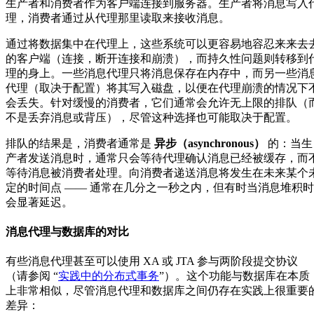
生产者和消费者作为客户端连接到服务器。生产者将消息写入
理，消费者通过从代理那里读取来接收消息。
通过将数据集中在代理上，这些系统可以更容易地容忍来来去
的客户端（连接，断开连接和崩溃），而持久性问题则转移到
理的身上。一些消息代理只将消息保存在内存中，而另一些消
代理（取决于配置）将其写入磁盘，以便在代理崩溃的情况下
会丢失。针对缓慢的消费者，它们通常会允许无上限的排队（
不是丢弃消息或背压），尽管这种选择也可能取决于配置。
排队的结果是，消费者通常是
异步（asynchronous）
的：当生
产者发送消息时，通常只会等待代理确认消息已经被缓存，而
等待消息被消费者处理。向消费者递送消息将发生在未来某个
定的时间点 —— 通常在几分之一秒之内，但有时当消息堆积时
会显著延迟。
消息代理与数据库的对比
有些消息代理甚至可以使用 XA 或 JTA 参与两阶段提交协议
（请参阅 “
实践中的分布式事务
”）。这个功能与数据库在本质
上非常相似，尽管消息代理和数据库之间仍存在实践上很重要
差异：