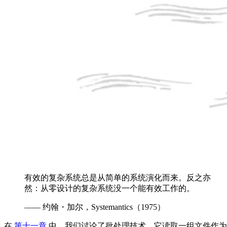
有效的复杂系统总是从简单的系统演化而来。反之亦
然：从零设计的复杂系统没一个能有效工作的。
—— 约翰・加尔，Systemantics（1975）
在
第十一章
中，我们讨论了批处理技术，它读取一组文件作为