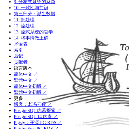
9. 分布式系统的麻烦
10. 一致性与共识
第三部分：派生数据
11. 批处理
12. 流处理
13. 流式系统的哲学
14. 将事情做正确
术语表
索引
后记
贡献者
语言版本
简体中文 ↗
繁體中文 ↗
简体中文初版 ↗
繁體中文初版 ↗
更多
博客：老冯云数 ↗
PostgreSQL 内幕探索 ↗
PostgreSQL 14 内参 ↗
Pigsty：开源 PG RDS ↗
Pigsty: Free PG RDS ↗