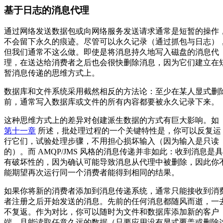
基于日志的消息代理
通过网络发送数据包或向网络服务发送请求通常是短暂的操作
不会留下永久的痕迹。尽管可以永久记录（通过抓包与日志）
但我们通常不这么做。即使是将消息持久地写入磁盘的消息代
理，在送达给消费者之后也会很快删除消息，因为它们建立在
暂消息传递的思维方式上。
数据库和文件系统采用截然相反的方法论：至少在某人显式删
前，通常写入数据库或文件的所有内容都要被永久记录下来。
这种思维方式上的差异对创建派生数据的方式有巨大影响。如
第十一章
所述，批处理过程的一个关键特性是，你可以反复运
行它们，试验处理步骤，不用担心损坏输入（因为输入是只读
的）。而 AMQP/JMS 风格的消息传递并非如此：收到消息是具
有破坏性的，因为确认可能导致消息从代理中被删除，因此你
能期望再次运行同一个消费者能得到相同的结果。
如果你将新的消费者添加到消息传递系统，通常只能接收到消
者注册之后开始发送的消息。先前的任何消息都随风而逝，一
不复返。作为对比，你可以随时为文件和数据库添加新的客户
端，且能读取任意久远的数据（只要应用没有显式覆盖或删除