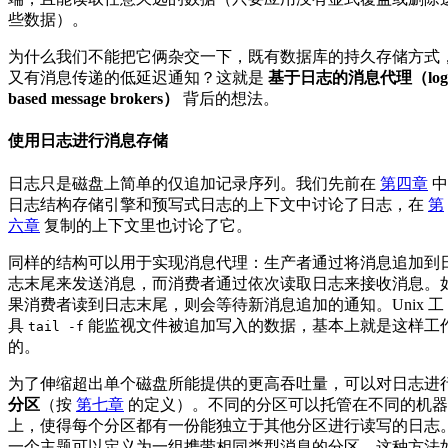
些数据）。
为什么我们不能把它俩杂交一下，既有数据库的持久存储方式
又有消息传递的低延迟通知？这就是
基于日志的消息代理（log
based message brokers）
背后的想法。
使用日志进行消息存储
日志只是磁盘上简单的仅追加记录序列。我们先前在
第四章
中
日志结构存储引擎和预写式日志的上下文中讨论了日志，在
第
六章
复制的上下文里也讨论了它。
同样的结构可以用于实现消息代理：生产者通过将消息追加到
志末尾来发送消息，而消费者通过依次读取日志来接收消息。
果消费者读到日志末尾，则会等待新消息追加的通知。Unix 工
具
能监视文件被追加写入的数据，基本上就是这样工
tail -f
的。
为了伸缩超出单个磁盘所能提供的更高吞吐量，可以对日志进
分区
（按
第七章
的定义）。不同的分区可以托管在不同的机器
上，使得每个分区都有一份能独立于其他分区进行读写的日志
一个主题可以定义为一组携带相同类型消息的分区。这种方法