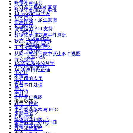
8. 事务
数据变更捕获
9. 分布式系统的麻烦
数据变更捕获的实现
10. 一致性与共识
初始快照
第三部分：派生数据
日志压缩
11. 批处理
变更流的 API 支持
12. 流处理
数据变更捕获与事件溯源
传递事件流
状态、流和不变性
数据库与流
不可变事件的优点
流处理
从同一事件日志中派生多个视图
本章小结
并发控制
13. 流式系统的哲学
不变性的局限性
14. 将事情做正确
流处理
术语表
流处理的应用
索引
复合事件处理
后记
流分析
贡献者
维护物化视图
语言版本
在流上搜索
简体中文 ↗
事件驱动架构与 RPC
繁體中文 ↗
时间推理
简体中文初版 ↗
事件时间与处理时间
繁體中文初版 ↗
处理滞留事件
更多