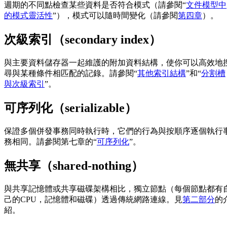
週期的不同點檢查某些資料是否符合模式（請參閱“
文件模型中
的模式靈活性
”），模式可以隨時間變化（請參閱
第四章
）。
次級索引（secondary index）
與主要資料儲存器一起維護的附加資料結構，使你可以高效地
尋與某種條件相匹配的記錄。請參閱“
其他索引結構
”和“
分割槽
與次級索引
”。
可序列化（serializable）
保證多個併發事務同時執行時，它們的行為與按順序逐個執行
務相同。請參閱第七章的“
可序列化
”。
無共享（shared-nothing）
與共享記憶體或共享磁碟架構相比，獨立節點（每個節點都有
己的CPU，記憶體和磁碟）透過傳統網路連線。見
第二部分
的
紹。