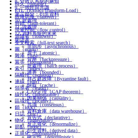
8. 分散式系統的麻煩
持久（durable）
9. 一致性與共識
ETL（Extract-Transform-Load）
第三部分：衍生資料
故障切換（failover）
10. 批處理
容錯（fault-tolerant）
11. 流處理
流量控制（flow control）
12. 資料系統的未來
追隨者（follower）
術語表
全文檢索（full-text search）
非同步（asynchronous）
圖（graph）
原子（atomic）
雜湊（hash）
背壓（backpressure）
冪等（idempotent）
批處理（batch process）
索引（index）
邊界（bounded）
隔離性（isolation）
拜占庭故障（Byzantine fault）
連線（join）
快取（cache）
領導者（leader）
CAP定理（CAP theorem）
線性化（linearizable）
因果關係（causality）
區域性（locality）
共識（consensus）
鎖（lock）
資料倉庫（data warehouse）
日誌（log）
宣告式（declarative）
物化（materialize）
反正規化（denormalize）
節點（node）
衍生資料（derived data）
正規化（normalized）
確定性（deterministic）