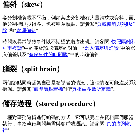
偏斜（skew）
各分割槽負載不平衡，例如某些分割槽有大量請求或資料，而
他分割槽則少得多。也被稱為熱點。請參閱“
負載偏斜與熱點消
除
”和“
處理偏斜
”。
時間線異常導致事件以不期望的順序出現。請參閱“
快照隔離和
可重複讀
”中的關於讀取偏差的討論，“
寫入偏差與幻讀
”中的寫
入偏差以及“
有序事件的時間戳
”中的時鐘偏斜。
腦裂（split brain）
兩個節點同時認為自己是領導者的情況，這種情況可能違反系
擔保。請參閱“
處理節點宕機
”和“
真相由多數所定義
”。
儲存過程（stored procedure）
一種對事務邏輯進行編碼的方式，它可以完全在資料庫伺服器
執行，事務執行期間無需與客戶端通訊。請參閱“
真的序列執
行
”。