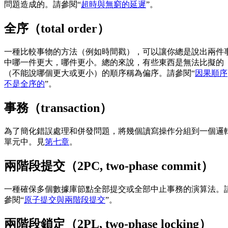
問題造成的。請參閱“
超時與無窮的延遲
”。
全序（total order）
一種比較事物的方法（例如時間戳），可以讓你總是說出兩件
中哪一件更大，哪件更小。總的來說，有些東西是無法比擬的
（不能說哪個更大或更小）的順序稱為偏序。請參閱“
因果順序
不是全序的
”。
事務（transaction）
為了簡化錯誤處理和併發問題，將幾個讀寫操作分組到一個邏
單元中。見
第七章
。
兩階段提交（2PC, two-phase commit）
一種確保多個數據庫節點全部提交或全部中止事務的演算法。
參閱“
原子提交與兩階段提交
”。
兩階段鎖定（2PL, two-phase locking）