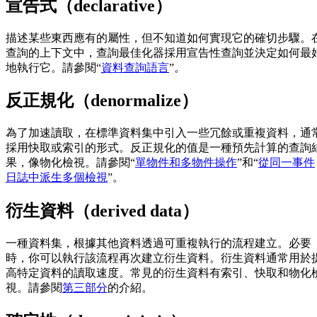
宣告式（declarative）
描述某些東西應有的屬性，但不知道如何實現它的確切步驟。
查詢的上下文中，查詢最佳化器採用宣告性查詢並決定如何最
地執行它。請參閱“
資料查詢語言
”。
反正規化（denormalize）
為了加速讀取，在標準資料集中引入一些冗餘或重複資料，通
採用快取或索引的形式。反正規化的值是一種預先計算的查詢
果，像物化檢視。請參閱“
單物件和多物件操作
”和“
從同一事件
日誌中派生多個檢視
”。
衍生資料（derived data）
一種資料集，根據其他資料透過可重複執行的流程建立。必要
時，你可以執行該流程再次建立衍生資料。衍生資料通常用於
高特定資料的讀取速度。常見的衍生資料有索引、快取和物化
視。請參閱
第三部分
的介紹。