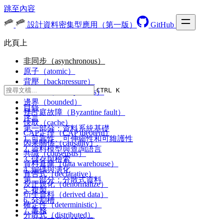
跳至內容
設計資料密集型應用（第一版）
GitHub
此頁上
非同步（asynchronous）
原子（atomic）
背壓（backpressure）
CTRL K
批處理（batch process）
邊界（bounded）
目錄
拜占庭故障（Byzantine fault）
序言
快取（cache）
第一部分：資料系統基礎
CAP定理（CAP theorem）
1. 可靠性、可伸縮性和可維護性
因果關係（causality）
2. 資料模型與查詢語言
共識（consensus）
3. 儲存與檢索
資料倉庫（data warehouse）
4. 編碼與演化
宣告式（declarative）
第二部分：分散式資料
反正規化（denormalize）
5. 複製
衍生資料（derived data）
6. 分割槽
確定性（deterministic）
7. 事務
分散式（distributed）