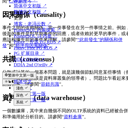
閱“
CAP定理
”。
简体中文初版 ↗
繁體中文初版 ↗
因果關係（causality）
更多
博客：老冯云数 ↗
事件之間的依賴關係，當一件事發生在另一件事情之前。例如
PostgreSQL 内幕探索 ↗
後面的事件是對早期事件的回應，或者依賴於更早的事件，或
PostgreSQL 14 内参 ↗
應該根據先前的事件來理解。請參閱“
“此前發生”的關係和併
Pigsty：开源 PG RDS ↗
發
”和“
順序與因果關係
”。
Pigsty: Free PG RDS ↗
PG 扩展目录 ↗
共識（consensus）
DDIA O'reilly ↗
DDIA 2nd O'reilly ↗
分散式計算的一個基本問題，就是讓幾個節點同意某些事情（
繁体中文第一版
如，哪個節點應該是資料庫叢集的領導者）。問題比乍看起來
简体中文
困難得多。請參閱“
容錯共識
”。
繁体中文
淺色
简体中文第一版
深色
資料倉庫（data warehouse）
繁体中文第一版
系統
一個數據庫，其中來自幾個不同的OLTP系統的資料已經被合併
和準備用於分析目的。請參閱“
資料倉庫
”。