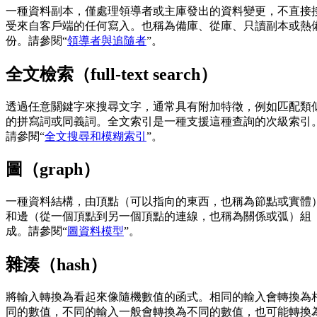
一種資料副本，僅處理領導者或主庫發出的資料變更，不直接
受來自客戶端的任何寫入。也稱為備庫、從庫、只讀副本或熱
份。請參閱“
領導者與追隨者
”。
全文檢索（full-text search）
透過任意關鍵字來搜尋文字，通常具有附加特徵，例如匹配類
的拼寫詞或同義詞。全文索引是一種支援這種查詢的次級索引
請參閱“
全文搜尋和模糊索引
”。
圖（graph）
一種資料結構，由頂點（可以指向的東西，也稱為節點或實體
和邊（從一個頂點到另一個頂點的連線，也稱為關係或弧）組
成。請參閱“
圖資料模型
”。
雜湊（hash）
將輸入轉換為看起來像隨機數值的函式。相同的輸入會轉換為
同的數值，不同的輸入一般會轉換為不同的數值，也可能轉換