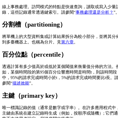
線上事務處理。訪問模式的特點是快速查詢，讀取或寫入少量
錄，這些記錄通常透過鍵索引。請參閱“
事務處理還是分析？
”
分割槽（partitioning）
將單機上的大型資料集或計算結果拆分為較小部分，並將其分
到多臺機器上。也稱為分片。見
第六章
。
百分位點（percentile）
透過計算有多少值高於或低於某個閾值來衡量值分佈的方法。
如，某個時間段的第95個百分位響應時間是時間t，則該時間段
中，95%的請求完成時間小於t，5%的請求完成時間要比t長。
參閱“
描述效能
”。
主鍵（primary key）
唯一標識記錄的值（通常是數字或字串）。在許多應用程式中
主鍵由系統在建立記錄時生成（例如，按順序或隨機）; 它們通