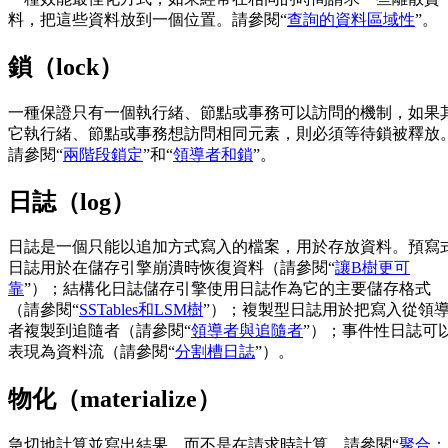
料，把這些資料放到一個位置。請參閱“
查詢的資料區域性
”。
鎖（lock）
一種保證只有一個執行緒、節點或事務可以訪問的機制，如果
它執行緒、節點或事務想訪問相同元素，則必須等待鎖被釋放
請參閱“
兩階段鎖定
”和“
領導者和鎖
”。
日誌（log）
日誌是一個只能以追加方式寫入的檔案，用於存放資料。預寫
日誌用於在儲存引擎崩潰時恢復資料（請參閱“
讓B樹更可
靠
”）；結構化日誌儲存引擎使用日誌作為它的主要儲存格式
（請參閱“
SSTables和LSM樹
”）；複製型日誌用於把寫入從領
者複製到追隨者（請參閱“
領導者與追隨者
”）；事件性日誌可
表現為資料流（請參閱“
分割槽日誌
”）。
物化（materialize）
急切地計算並寫出結果，而不是在請求時計算。請參閱“
聚合：