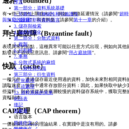
邊界（bounded）
序言
第一部分：資料系統基礎
有一些已知的上限或大小。例如，網路延遲情況（請參閱“
超時
1. 可靠性、可伸縮性和可維護性
與無窮的延遲
”）和資料集（請參閱
第十一章
的介紹）。
2. 資料模型與查詢語言
3. 儲存與檢索
拜占庭故障（Byzantine fault）
4. 編碼與演化
第二部分：分散式資料
5. 複製
表現異常的節點，這種異常可能以任意方式出現，例如向其他
6. 分割槽
點發送矛盾或惡意訊息。請參閱“
拜占庭故障
”。
7. 事務
8. 分散式系統的麻煩
快取（cache）
9. 一致性與共識
第三部分：衍生資料
一種元件，透過儲存最近使用過的資料，加快未來對相同資料
10. 批處理
讀取速度。快取中通常存放部分資料：因此，如果快取中缺少
11. 流處理
些資料，則必須從某些底層較慢的資料儲存系統中，獲取完整
12. 資料系統的未來
資料副本。
術語表
後記
CAP定理（CAP theorem）
貢獻者
语言版本
简体中文 ↗
一個被廣泛誤解的理論結果，在實踐中是沒有用的。請參
繁體中文 ↗