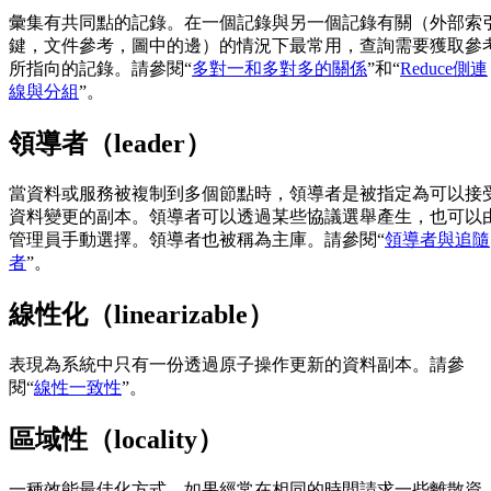
彙集有共同點的記錄。在一個記錄與另一個記錄有關（外部索
鍵，文件參考，圖中的邊）的情況下最常用，查詢需要獲取參
所指向的記錄。請參閱“
多對一和多對多的關係
”和“
Reduce側連
線與分組
”。
領導者（leader）
當資料或服務被複制到多個節點時，領導者是被指定為可以接
資料變更的副本。領導者可以透過某些協議選舉產生，也可以
管理員手動選擇。領導者也被稱為主庫。請參閱“
領導者與追隨
者
”。
線性化（linearizable）
表現為系統中只有一份透過原子操作更新的資料副本。請參
閱“
線性一致性
”。
區域性（locality）
一種效能最佳化方式，如果經常在相同的時間請求一些離散資