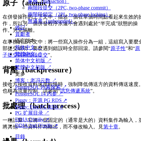
事務（transaction）
原子（atomic）
兩階段提交（2PC, two-phase commit）
兩階段鎖定（2PL, two-phase locking）
在併發操作的上下文中：描述一個在單個時間點看起來生效的
無邊界（unbounded）
作，所以另一個併發程序永遠不會遇到處於“半完成”狀態的操
後記
作。另見隔離。
貢獻者
语言版本
在事務的上下文中：將一些寫入操作分為一組，這組寫入要麼
简体中文 ↗
部提交成功，要麼遇到錯誤時全部回滾。請參閱“
原子性
”和“
原
繁體中文 ↗
子提交與兩階段提交
”。
简体中文初版 ↗
繁體中文初版 ↗
背壓（backpressure）
更多
博客：老冯云数 ↗
接收方接收資料速度較慢時，強制降低傳送方的資料傳送速度
PostgreSQL 内幕探索 ↗
也稱為流量控制。請參閱“
訊息傳遞系統
”。
PostgreSQL 14 内参 ↗
Pigsty：开源 PG RDS ↗
批處理（batch process）
Pigsty: Free PG RDS ↗
PG 扩展目录 ↗
DDIA O'reilly ↗
一種計算，它將一些固定的（通常是大的）資料集作為輸入，
DDIA 2nd O'reilly ↗
將其他一些資料作為輸出，而不修改輸入。見
第十章
。
目錄