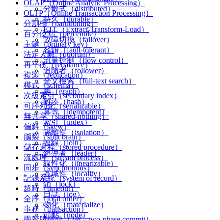
OLAP（Online Analytic Processing）
分散式（distributed）
OLTP（Online Transaction Processing）
持久（durable）
分割槽（partitioning）
ETL（Extract-Transform-Load）
百分位點（percentile）
故障切換（failover）
主鍵（primary key）
容錯（fault-tolerant）
法定人數（quorum）
流量控制（flow control）
再平衡（rebalance）
追隨者（follower）
複製（replication）
全文檢索（full-text search）
模式（schema）
圖（graph）
次級索引（secondary index）
雜湊（hash）
可序列化（serializable）
冪等（idempotent）
無共享（shared-nothing）
索引（index）
偏斜（skew）
隔離性（isolation）
腦裂（split brain）
連線（join）
儲存過程（stored procedure）
領導者（leader）
流處理（stream process）
線性化（linearizable）
同步（synchronous）
區域性（locality）
記錄系統（system of record）
鎖（lock）
超時（timeout）
日誌（log）
全序（total order）
物化（materialize）
事務（transaction）
節點（node）
兩階段提交（2PC, two-phase commit）