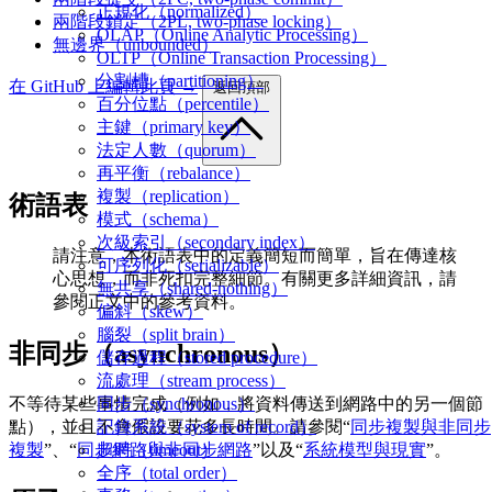
正規化（normalized）
兩階段鎖定（2PL, two-phase locking）
OLAP（Online Analytic Processing）
無邊界（unbounded）
OLTP（Online Transaction Processing）
分割槽（partitioning）
在 GitHub 上編輯此頁 →
返回頂部
百分位點（percentile）
主鍵（primary key）
法定人數（quorum）
再平衡（rebalance）
複製（replication）
術語表
模式（schema）
次級索引（secondary index）
請注意，本術語表中的定義簡短而簡單，旨在傳達核
可序列化（serializable）
心思想，而非死扣完整細節。有關更多詳細資訊，請
無共享（shared-nothing）
參閱正文中的參考資料。
偏斜（skew）
腦裂（split brain）
非同步（asynchronous）
儲存過程（stored procedure）
流處理（stream process）
不等待某些事情完成（例如，將資料傳送到網路中的另一個節
同步（synchronous）
點），並且不會假設要花多長時間。請參閱“
同步複製與非同步
記錄系統（system of record）
複製
”、“
同步網路與非同步網路
”以及“
系統模型與現實
”。
超時（timeout）
全序（total order）