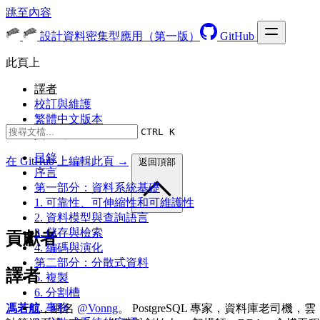
跳至內容
設計資料密集型應用（第一版）
GitHub
此頁上
譯者
校訂與維護
繁體中文版本
CTRL K
貢獻列表
目錄
在 GitHub 上編輯此頁 →
返回頂部
序言
第一部分：資料系統基礎
1. 可靠性、可伸縮性和可維護性
2. 資料模型與查詢語言
3. 儲存與檢索
貢獻者
4. 編碼與演化
第二部分：分散式資料
譯者
5. 複製
6. 分割槽
7. 事務
馮若航
，網名
@Vonng
。 PostgreSQL 專家，資料庫老司機，雲