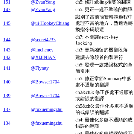
151
@ZvanYang
ch5: 修訂sibling相關的翻譯
147
@ZvanYang
ch5: 更正一處不準確的翻譯
識別了當前簡繁轉譯過程中
145
@ui-HookeyChiang
處理不當的地方，暫透過轉
換指令碼規避
ch7: 不翻譯
next-key
144
@secret4233
locking
143
@imcheney
ch3: 更新殘留的機翻段落
142
@XIJINIAN
建議去除段首的製表符
ch5: 發現一處錯誤格式的章
141
@Flyraty
節引用
ch5: 修正章節Summary中多
140
@Bowser1704
處不通順的翻譯
ch2&ch3: 修正多處不通順的
139
@Bowser1704
或錯誤的翻譯
ch5&ch6: 最佳化多處不通順
137
@fuxuemingzhu
的或錯誤的翻譯
ch4: 最佳化多處不通順的或
134
@fuxuemingzhu
錯誤的翻譯
ch3: 最佳化多處錯誤的或不