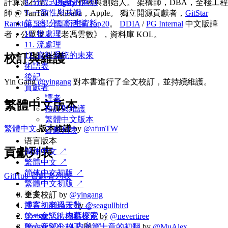
8. 分散式系統的麻煩
計算泥石流。
Pigsty
作者與創始人。 架構師，DBA，全棧工程
9. 一致性與共識
師 @ TanTan，Alibaba，Apple。 獨立開源貢獻者，
GitStar
第三部分：衍生資料
Ranking 585
，
國區活躍 Top20
。
DDIA
/
PG Internal
中文版譯
10. 批處理
者，公眾號：《老馮雲數》，資料庫 KOL。
11. 流處理
12. 資料系統的未來
校訂與維護
術語表
後記
Yin Gang
@yingang
對本書進行了全文校訂，並持續維護。
貢獻者
譯者
繁體中文版本
校訂與維護
繁體中文版本
繁體中文
版本維護
by
@afunTW
貢獻列表
语言版本
貢獻列表
简体中文 ↗
繁體中文 ↗
简体中文初版 ↗
GitHub 貢獻者列表
繁體中文初版 ↗
更多
全文校訂 by
@yingang
博客：老冯云数 ↗
序言初翻修正
by
@seagullbird
PostgreSQL 内幕探索 ↗
第一章語法標點校正
by
@nevertiree
PostgreSQL 14 内参 ↗
第六章部分校正
與
第十章的初翻
by
@MuAlex