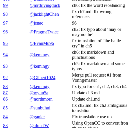
99
@mrdrivingduck
ch6: fix the word rebalancing
fix ch7.md: fix wrong
98
@jacklightChen
references
97
@jenac
96
ch2: fix typo about ‘may or
96
@PragmaTwice
may not be’
fix translation of “the battle
95
@EvanMu96
cry” in ch5
ch6: fix markdown and
94
@kemingy
punctuations
ch5: fix markdown and some
93
@kemingy
typos
Merge pull request #1 from
92
@Gilbert1024
Vonng/master
88
@kemingy
fix typo for ch1, ch2, ch3, ch4
87
@wynn5a
Update ch3.md
86
@northmorn
Update ch1.md
fix ch2.md: fix ch2 ambiguous
85
@sunbuhui
translation
84
@ganler
Fix translation: use up
Using OpenCC to convert fro
83
@afunTW