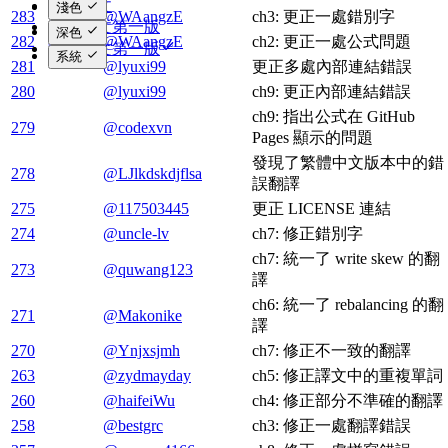
繁体中文
淺色
283
@WAangzE
ch3: 更正一處錯別字
简体中文第一版
深色
282
@WAangzE
ch2: 更正一處公式問題
繁体中文第一版
系統
281
@lyuxi99
更正多處內部連結錯誤
280
@lyuxi99
ch9: 更正內部連結錯誤
ch9: 指出公式在 GitHub
279
@codexvn
Pages 顯示的問題
發現了繁體中文版本中的錯
278
@LJlkdskdjflsa
誤翻譯
275
@117503445
更正 LICENSE 連結
274
@uncle-lv
ch7: 修正錯別字
ch7: 統一了 write skew 的翻
273
@quwang123
譯
ch6: 統一了 rebalancing 的翻
271
@Makonike
譯
270
@Ynjxsjmh
ch7: 修正不一致的翻譯
263
@zydmayday
ch5: 修正譯文中的重複單詞
260
@haifeiWu
ch4: 修正部分不準確的翻譯
258
@bestgrc
ch3: 修正一處翻譯錯誤