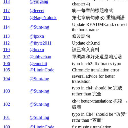
118
@yingang
chapter 4)
117
@feeeei
統一每章的標題格式
115
@NageNalock
第七章病句修改: 重複詞語
Update README.md: correct
114
@Sunt-ing
the book name
113
@lpxxn
修改語句
112
@ibyte2011
Update ch9.md
110
@lpxxn
讀已寫入資料
107
@abbychau
單調鐘和好死還是賴活著
106
@enochii
typo in ch2: fix braces typo
105
@LiminCode
Chronicle translation error
several advice for better
104
@Sunt-ing
translation
typo in ch4: should be 完成
103
@Sunt-ing
rather than 完全
ch4: better-translation: 扼殺 →
102
@Sunt-ing
破壞
typo in Ch4: should be “改變”
101
@Sunt-ing
rathr than “蓋面”
100
@LiminCode
fix missing translation