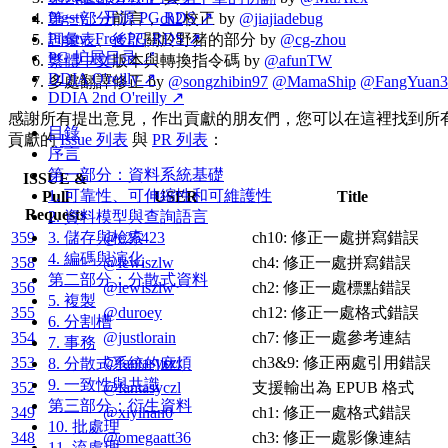
Pigsty：开源 PG RDS ↗
第一部分
前言，
ch2
校正 by
@jiajiadebug
Pigsty: Free PG RDS ↗
詞彙表
、
後記
關於野豬的部分 by
@cg-zhou
PG 扩展目录 ↗
繁體中文
版本與轉換指令碼 by
@afunTW
DDIA O'reilly ↗
多處翻譯修正 by
@songzhibin97
@MamaShip
@FangYuan3
DDIA 2nd O'reilly ↗
感謝所有提出意見，作出貢獻的朋友們，您可以在這裡找到所
目錄
貢獻的
Issue 列表
與
PR 列表
：
序言
第一部分：資料系統基礎
ISSUE &
1. 可靠性、可伸縮性和可維護性
Pull
USER
Title
Requests
2. 資料模型與查詢語言
3. 儲存與檢索
359
@c25423
ch10: 修正一處拼寫錯誤
4. 編碼與演化
358
@lewiszlw
ch4: 修正一處拼寫錯誤
第二部分：分散式資料
356
@lewiszlw
ch2: 修正一處標點錯誤
5. 複製
355
@duroey
ch12: 修正一處格式錯誤
6. 分割槽
354
@justlorain
ch7: 修正一處參考連結
7. 事務
353
@fantasyczl
ch3&9: 修正兩處引用錯誤
8. 分散式系統的麻煩
9. 一致性與共識
352
@fantasyczl
支援輸出為 EPUB 格式
第三部分：衍生資料
349
@xiyihan0
ch1: 修正一處格式錯誤
10. 批處理
348
@omegaatt36
ch3: 修正一處影像連結
11. 流處理