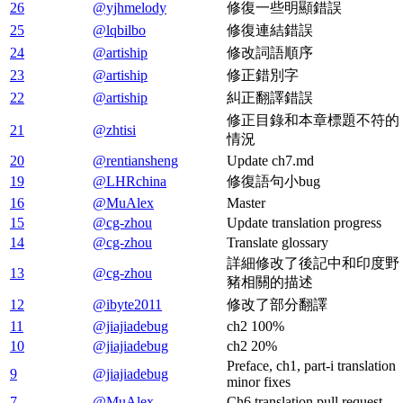
26
@yjhmelody
修復一些明顯錯誤
25
@lqbilbo
修復連結錯誤
24
@artiship
修改詞語順序
23
@artiship
修正錯別字
22
@artiship
糾正翻譯錯誤
修正目錄和本章標題不符的
21
@zhtisi
情況
20
@rentiansheng
Update ch7.md
19
@LHRchina
修復語句小bug
16
@MuAlex
Master
15
@cg-zhou
Update translation progress
14
@cg-zhou
Translate glossary
詳細修改了後記中和印度野
13
@cg-zhou
豬相關的描述
12
@ibyte2011
修改了部分翻譯
11
@jiajiadebug
ch2 100%
10
@jiajiadebug
ch2 20%
Preface, ch1, part-i translation
9
@jiajiadebug
minor fixes
7
@MuAlex
Ch6 translation pull request