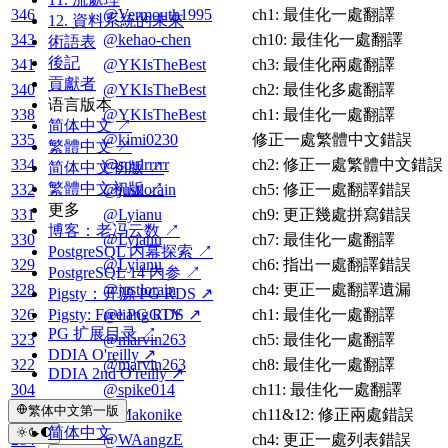
346
@Vermouth1995
ch1: 最佳化一處翻譯
12. 資料系統的未來
343
@kehao-chen
ch10: 最佳化一處翻譯
術語表
後記
341
@YKIsTheBest
ch3: 最佳化兩處翻譯
貢獻者
340
@YKIsTheBest
ch2: 最佳化多處翻譯
语言版本
338
@YKIsTheBest
ch1: 最佳化一處翻譯
简体中文 ↗
335
@kimi0230
修正一處繁體中文錯誤
繁體中文 ↗
334
@soulrrrrr
ch2: 修正一處繁體中文錯誤
简体中文初版 ↗
繁體中文初版 ↗
332
@justlorain
ch5: 修正一處翻譯錯誤
更多
331
@Lyianu
ch9: 更正幾處拼寫錯誤
博客：老冯云数 ↗
330
@Lyianu
ch7: 最佳化一處翻譯
PostgreSQL 内幕探索 ↗
329
@Lyianu
ch6: 指出一處翻譯錯誤
PostgreSQL 14 内参 ↗
328
@justlorain
ch4: 更正一處翻譯遺漏
Pigsty：开源 PG RDS ↗
Pigsty: Free PG RDS ↗
326
@liangGTY
ch1: 最佳化一處翻譯
PG 扩展目录 ↗
323
@marvin263
ch5: 最佳化一處翻譯
DDIA O'reilly ↗
322
@marvin263
ch8: 最佳化一處翻譯
DDIA 2nd O'reilly ↗
304
@spike014
ch11: 最佳化一處翻譯
繁体中文第一版
298
@Makonike
ch11&12: 修正兩處錯誤
简体中文
284
@WAangzE
ch4: 更正一處列表錯誤