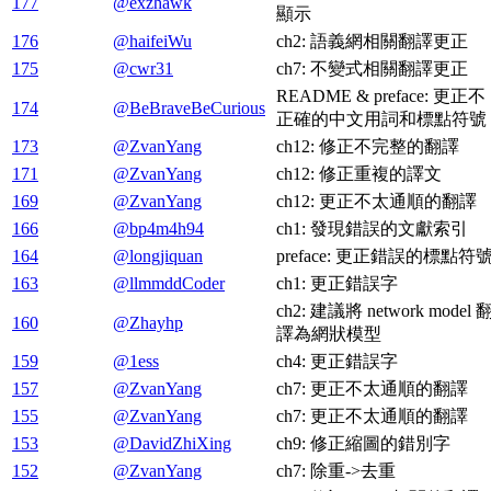
177
@exzhawk
顯示
176
@haifeiWu
ch2: 語義網相關翻譯更正
175
@cwr31
ch7: 不變式相關翻譯更正
README & preface: 更正不
174
@BeBraveBeCurious
正確的中文用詞和標點符號
173
@ZvanYang
ch12: 修正不完整的翻譯
171
@ZvanYang
ch12: 修正重複的譯文
169
@ZvanYang
ch12: 更正不太通順的翻譯
166
@bp4m4h94
ch1: 發現錯誤的文獻索引
164
@longjiquan
preface: 更正錯誤的標點符
163
@llmmddCoder
ch1: 更正錯誤字
ch2: 建議將 network model 
160
@Zhayhp
譯為網狀模型
159
@1ess
ch4: 更正錯誤字
157
@ZvanYang
ch7: 更正不太通順的翻譯
155
@ZvanYang
ch7: 更正不太通順的翻譯
153
@DavidZhiXing
ch9: 修正縮圖的錯別字
152
@ZvanYang
ch7: 除重->去重