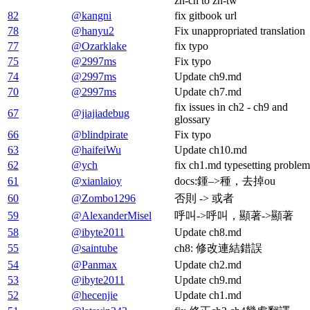
zh-cn to zh-tw
82
@kangni
fix gitbook url
78
@hanyu2
Fix unappropriated translation
77
@Ozarklake
fix typo
75
@2997ms
Fix typo
74
@2997ms
Update ch9.md
70
@2997ms
Update ch7.md
fix issues in ch2 - ch9 and
67
@jiajiadebug
glossary
66
@blindpirate
Fix typo
63
@haifeiWu
Update ch10.md
62
@ych
fix ch1.md typesetting problem
61
@xianlaioy
docs:鍾–>種，去掉ou
60
@Zombo1296
否則 -> 或者
59
@AlexanderMisel
呼叫->呼叫，顯著->顯著
58
@ibyte2011
Update ch8.md
55
@saintube
ch8: 修改連結錯誤
54
@Panmax
Update ch2.md
53
@ibyte2011
Update ch9.md
52
@hecenjie
Update ch1.md