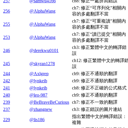
257
@samwu4166
ch8: 修正一處拼寫錯誤
ch7: 修正“可序列化”相關內
256
@AlphaWang
容的多處翻譯不當
ch7: 修正“可重複讀”相關內
255
@AlphaWang
容的多處翻譯不當
ch7: 修正“讀已提交”相關內
253
@AlphaWang
容的多處翻譯不當
ch3: 修正繁體中文的轉譯錯
246
@derekwu0101
誤
ch12: 修正繁體中文的轉譯
245
@skyran1278
誤
244
@Axlgrep
ch9: 修正不通順的翻譯
242
@lynkeib
ch9: 修正不通順的翻譯
241
@lynkeib
ch8: 修正不正確的公式格式
240
@leo-987
ch9: 修正不通順的翻譯
239
@BeBraveBeCurious
ch7: 修正不一致的翻譯
237
@zhangnew
ch3: 修正錯誤的圖片連結
指出繁體中文的轉譯錯誤：
229
@lis186
複雜