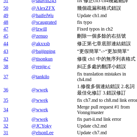
51
@latavin243
fix 修正ch3 ch4幾處翻譯
50
@AlexZFX
幾個疏漏和格式錯誤
49
@haifeiWu
Update ch1.md
48
@scaugrated
fix typo
47
@lzwill
Fixed typos in ch2
45
@zenuo
刪除一個多餘的右括號
44
@akxxsb
修正第七章底部連結錯誤
43
@baijinping
“更假簡單”->“更加簡單”
42
@tisonkun
修復 ch1 中的無序列表格式
38
@renjie-c
糾正多處的翻譯小錯誤
fix translation mistakes in
37
@tankilo
ch4.md
1.修復多個連結錯誤 2.名詞
36
@wwek
最佳化修訂 3.錯誤修訂
35
@wwek
fix ch7.md to ch8.md link erro
Merge pull request #1 from
34
@wwek
Vonng/master
33
@wwek
fix part-ii.md link error
32
@JCYoky
Update ch2.md
31
@elsonLee
Update ch7.md