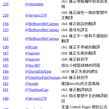
ch1: 修正導航欄中的章節名
226
@chroming
稱
ch9: 修正線性一致的繁體中
220
@skyran1278
文翻譯
194
@BeBraveBeCurious
ch4: 修正錯誤的翻譯
193
@BeBraveBeCurious
ch4: 最佳化譯文
ch4: 修正不一致和不通順的
192
@BeBraveBeCurious
翻譯
190
@Pcrab
ch1: 修正不準確的翻譯
187
@narojay
ch9: 修正生硬的翻譯
186
@narojay
ch8: 修正錯別字
185
@leo-987
指出小標題跳轉的問題
184
@DavidZhiXing
ch10: 修正失效的網址
183
@OneSizeFitsQuorum
ch8: 修正錯別字
182
@lroolle
建議docsify的主題風格
181
@YunfengGao
ch2: 修正翻譯錯誤
ch3: 指出繁體中文的轉譯錯
180
@skyran1278
誤
支援 Github Pages 裡的公式