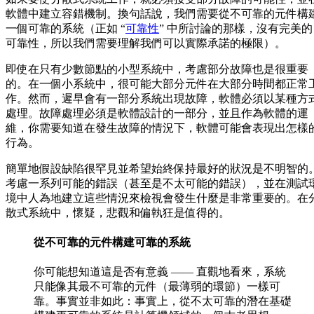
軟體中建立容錯機制。換句話說，我們需要從不可靠的元件構
一個可靠的系統（正如 “
可靠性
” 中所討論的那樣，沒有完美的
可靠性，所以我們需要理解我們可以實際承諾的極限）。
即使在只有少數節點的小型系統中，考慮部分故障也是很重要
的。在一個小系統中，很可能大部分元件在大部分時間都正常
作。然而，遲早會有一部分系統出現故障，軟體必須以某種方
處理。故障處理必須是軟體設計的一部分，並且作為軟體的運
維，你需要知道在發生故障的情況下，軟體可能會表現出怎樣
行為。
簡單地假設缺陷很罕見並希望始終保持最好的狀況是不明智的
考慮一系列可能的錯誤（甚至是不太可能的錯誤），並在測試
境中人為地建立這些情況來檢視會發生什麼是非常重要的。在
散式系統中，懷疑，悲觀和偏執狂是值得的。
從不可靠的元件構建可靠的系統
你可能想知道這是否有意義 —— 直觀地看來，系統
只能像其最不可靠的元件（最薄弱的環節）一樣可
靠。事實並非如此：事實上，從不太可靠的潛在基礎