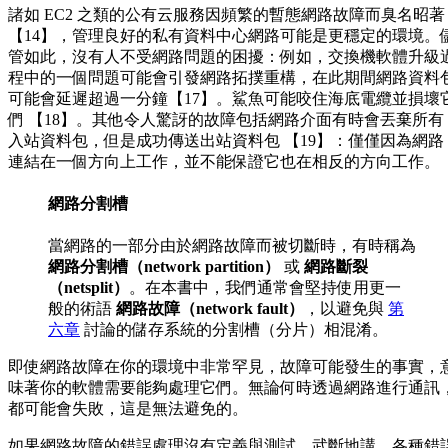
諸如 EC2 之類的公有云服務因頻繁的暫態網路故障而臭名昭著
【14】，管理良好的私有資料中心網路可能是更穩定的環境。
管如此，沒有人不受網路問題的困擾：例如，交換機軟體升級
程中的一個問題可能會引發網路拓撲重構，在此期間網路資料
可能會延遲超過一分鐘【17】。鯊魚可能咬住海底電纜並損壞
們 【18】。其他令人驚訝的故障包括網路介面有時會丟棄所有
入站資料包，但是成功傳送出站資料包 【19】：僅僅因為網路
連結在一個方向上工作，並不能保證它也在相反的方向工作。
網路分割槽
當網路的一部分由於網路故障而被切斷時，有時稱為
網路分割槽（network partition）
或
網路斷裂
（netsplit）
。在本書中，我們通常會堅持使用更一
般的術語
網路故障（network fault）
，以避免與
第
六章
討論的儲存系統的分割槽（分片）相混淆。
即使網路故障在你的環境中非常罕見，故障可能發生的事實，
味著你的軟體需要能夠處理它們。無論何時透過網路進行通訊
都可能會失敗，這是無法避免的。
如果網路故障的錯誤處理沒有定義與測試，武斷地講，各種錯