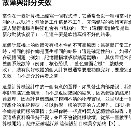
故障與部分失效
當你在一臺計算機上編寫一個程式時，它通常會以一種相當可
測的方式執行：無論是工作還是不工作。充滿錯誤的軟體可能
讓人覺得電腦有時候也會有 “糟糕的一天”（這種問題通常是重
新啟動就恢復了），但這主要是軟體寫得不好的結果。
單個計算機上的軟體沒有根本性的不可靠原因：當硬體正常工
時，相同的操作總是產生相同的結果（這是確定性的）。如果
在硬體問題（例如，記憶體損壞或聯結器鬆動），其後果通常
整個系統故障（例如，核心恐慌，“藍色畫面宕機”，啟動失
敗）。裝有良好軟體的個人計算機通常要麼功能完好，要麼完
失效，而不是介於兩者之間。
這是計算機設計中的一個有意的選擇：如果發生內部錯誤，我
寧願電腦完全崩潰，而不是返回錯誤的結果，因為錯誤的結果
難處理。因為計算機隱藏了模糊不清的物理實現，並呈現出一
理想化的系統模型，並以數學一樣的完美的方式運作。CPU 指
令總是做同樣的事情；如果你將一些資料寫入記憶體或磁碟，
麼這些資料將保持不變，並且不會被隨機破壞。從第一臺數字
算機開始，
始終正確地計算
這個設計目標貫穿始終【3】。