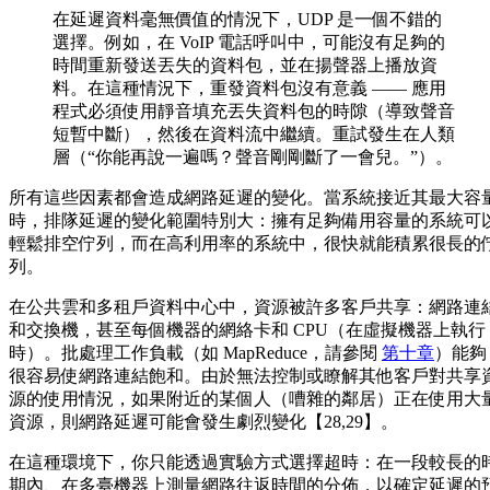
在延遲資料毫無價值的情況下，UDP 是一個不錯的
選擇。例如，在 VoIP 電話呼叫中，可能沒有足夠的
時間重新發送丟失的資料包，並在揚聲器上播放資
料。在這種情況下，重發資料包沒有意義 —— 應用
程式必須使用靜音填充丟失資料包的時隙（導致聲音
短暫中斷），然後在資料流中繼續。重試發生在人類
層（“你能再說一遍嗎？聲音剛剛斷了一會兒。”）。
所有這些因素都會造成網路延遲的變化。當系統接近其最大容
時，排隊延遲的變化範圍特別大：擁有足夠備用容量的系統可
輕鬆排空佇列，而在高利用率的系統中，很快就能積累很長的
列。
在公共雲和多租戶資料中心中，資源被許多客戶共享：網路連
和交換機，甚至每個機器的網絡卡和 CPU（在虛擬機器上執行
時）。批處理工作負載（如 MapReduce，請參閱
第十章
）能夠
很容易使網路連結飽和。由於無法控制或瞭解其他客戶對共享
源的使用情況，如果附近的某個人（嘈雜的鄰居）正在使用大
資源，則網路延遲可能會發生劇烈變化【28,29】。
在這種環境下，你只能透過實驗方式選擇超時：在一段較長的
期內、在多臺機器上測量網路往返時間的分佈，以確定延遲的