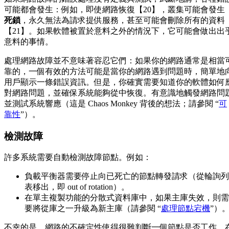
可能都會發生：例如，即使網路恢復【20】，叢集可能會發生
死鎖
，永久無法為請求提供服務，甚至可能會刪除所有的資料
【21】。如果軟體被置於意料之外的情況下，它可能會做出出
意料的事情。
處理網路故障並不意味著容忍它們：如果你的網路通常是相當
靠的，一個有效的方法可能是當你的網路遇到問題時，簡單地
用戶顯示一條錯誤資訊。但是，你確實需要知道你的軟體如何
對網路問題，並確保系統能夠從中恢復。有意識地觸發網路問
並測試系統響應（這是 Chaos Monkey 背後的想法；請參閱 “
可
靠性
”）。
檢測故障
許多系統需要自動檢測故障節點。例如：
負載平衡器需要停止向已死亡的節點轉發請求（從輪詢列
表移出，即 out of rotation）。
在單主複製功能的分散式資料庫中，如果主庫失效，則需
要將從庫之一升級為新主庫（請參閱 “
處理節點宕機
”）
不幸的是，網路的不確定性使得很難判斷一個節點是否工作。