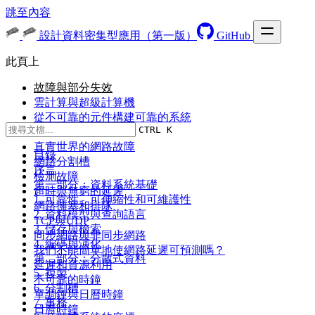
跳至內容
設計資料密集型應用（第一版）
GitHub
此頁上
故障與部分失效
雲計算與超級計算機
從不可靠的元件構建可靠的系統
CTRL K
不可靠的網路
真實世界的網路故障
目錄
網路分割槽
序言
檢測故障
第一部分：資料系統基礎
超時與無窮的延遲
1. 可靠性、可伸縮性和可維護性
網路擁塞和排隊
2. 資料模型與查詢語言
TCP與UDP
3. 儲存與檢索
同步網路與非同步網路
4. 編碼與演化
我們不能簡單地使網路延遲可預測嗎？
第二部分：分散式資料
延遲和資源利用
5. 複製
不可靠的時鐘
6. 分割槽
單調鍾與日曆時鐘
7. 事務
日曆時鐘