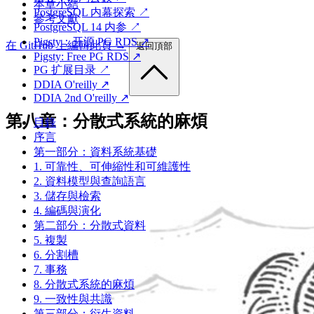
本章小結
PostgreSQL 内幕探索 ↗
參考文獻
PostgreSQL 14 内参 ↗
Pigsty：开源 PG RDS ↗
在 GitHub 上編輯此頁 →
返回頂部
Pigsty: Free PG RDS ↗
PG 扩展目录 ↗
DDIA O'reilly ↗
DDIA 2nd O'reilly ↗
第八章：分散式系統的麻煩
目錄
序言
第一部分：資料系統基礎
1. 可靠性、可伸縮性和可維護性
2. 資料模型與查詢語言
3. 儲存與檢索
4. 編碼與演化
第二部分：分散式資料
5. 複製
6. 分割槽
7. 事務
8. 分散式系統的麻煩
9. 一致性與共識
第三部分：衍生資料