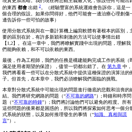
現實更加黑暗。我們現在將悲觀主義最大化，假設任何可能出
2
的東西
都會
出錯
。（經驗豐富的系統運維會告訴你，這是一
個合理的假設。如果你問得好，他們可能會一邊治療心理創傷
邊告訴你一些可怕的故事）
使用分散式系統與在一臺計算機上編寫軟體有著根本的區別，
要的區別在於，有許多新穎和刺激的方法可以使事情出錯
【1,2】。在這一章中，我們將瞭解實踐中出現的問題，理解我
們能夠依賴，和不可以依賴的東西。
最後，作為工程師，我們的任務是構建能夠完成工作的系統（
滿足使用者期望的保證），儘管一切都出錯了。在
第九章
中，
我們將看看一些可以在分散式系統中提供這種保證的演算法的
子。但首先，在本章中，我們必須瞭解我們面臨的挑戰。
本章對分散式系統中可能出現的問題進行徹底的悲觀和沮喪的
結。我們將研究網路的問題（“
不可靠的網路
”）; 時鐘和時序問
題（“
不可靠的時鐘
”）; 我們將討論他們可以避免的程度。所有
這些問題的後果都是困惑的，所以我們將探索如何思考一個分
式系統的狀態，以及如何推理發生的事情（“
知識、真相與謊
言
”）。