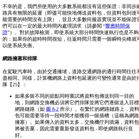
不幸的是，我們所使用的大多數系統都沒有這些保證：非同步
路具有無限的延遲（即儘可能快地傳送資料包，但資料包到達
能需要的時間沒有上限），並且大多數伺服器實現並不能保證
們可以在一定的最大時間內處理請求（請參閱 “
響應時間保
證
”）。對於故障檢測，即使系統大部分時間快速執行也是不夠
的：如果你的超時時間很短，往返時間只需要一個瞬時尖峰就
以使系統失衡。
網路擁塞和排隊
在駕駛汽車時，由於交通擁堵，道路交通網路的通行時間往往
盡相同。同樣，計算機網路上資料包延遲的可變性通常是由於
隊【25】：
如果多個不同的節點同時嘗試將資料包傳送到同一目的
地，則網路交換機必須將它們排隊並將它們逐個送入目標
網路鏈路（如
圖 8-2
所示）。在繁忙的網路鏈路上，資
包可能需要等待一段時間才能獲得一個插槽（這稱為網路
擁塞）。如果傳入的資料太多，交換機佇列填滿，資料包
將被丟棄，因此需要重新發送資料包 - 即使網路執行良
好。