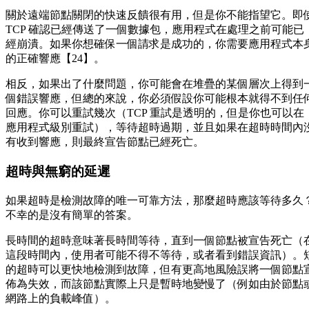
關於遠端節點關閉的快速反饋很有用，但是你不能指望它。即
TCP 確認已經傳送了一個數據包，應用程式在處理之前可能已
經崩潰。如果你想確保一個請求是成功的，你需要應用程式本
的正確響應【24】。
相反，如果出了什麼問題，你可能會在堆疊的某個層次上得到
個錯誤響應，但總的來說，你必須假設你可能根本就得不到任
回應。你可以重試幾次（TCP 重試是透明的，但是你也可以在
應用程式級別重試），等待超時過期，並且如果在超時時間內
有收到響應，則最終宣告節點已經死亡。
超時與無窮的延遲
如果超時是檢測故障的唯一可靠方法，那麼超時應該等待多久
不幸的是沒有簡單的答案。
長時間的超時意味著長時間等待，直到一個節點被宣告死亡（
這段時間內，使用者可能不得不等待，或者看到錯誤資訊）。
的超時可以更快地檢測到故障，但有更高地風險誤將一個節點
佈為失效，而該節點實際上只是暫時地變慢了（例如由於節點
網路上的負載峰值）。