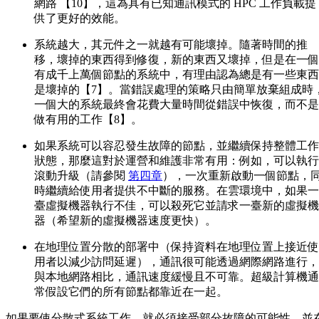
網路 【10】，這為具有已知通訊模式的 HPC 工作負載提
供了更好的效能。
系統越大，其元件之一就越有可能壞掉。隨著時間的推
移，壞掉的東西得到修復，新的東西又壞掉，但是在一個
有成千上萬個節點的系統中，有理由認為總是有一些東西
是壞掉的【7】。當錯誤處理的策略只由簡單放棄組成時
一個大的系統最終會花費大量時間從錯誤中恢復，而不是
做有用的工作【8】。
如果系統可以容忍發生故障的節點，並繼續保持整體工作
狀態，那麼這對於運營和維護非常有用：例如，可以執行
滾動升級（請參閱
第四章
），一次重新啟動一個節點，
時繼續給使用者提供不中斷的服務。在雲環境中，如果一
臺虛擬機器執行不佳，可以殺死它並請求一臺新的虛擬機
器（希望新的虛擬機器速度更快）。
在地理位置分散的部署中（保持資料在地理位置上接近使
用者以減少訪問延遲），通訊很可能透過網際網路進行，
與本地網路相比，通訊速度緩慢且不可靠。超級計算機通
常假設它們的所有節點都靠近在一起。
如果要使分散式系統工作，就必須接受部分故障的可能性，並