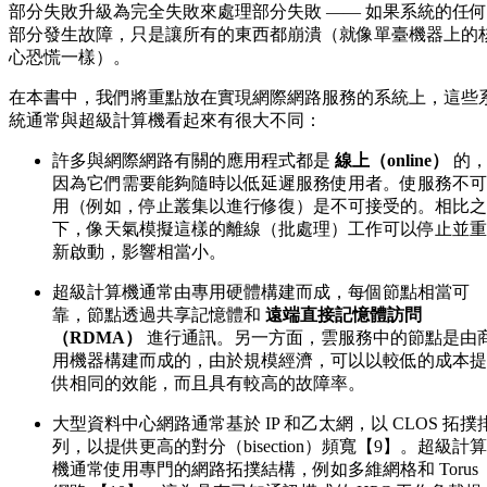
部分失敗升級為完全失敗來處理部分失敗 —— 如果系統的任何
部分發生故障，只是讓所有的東西都崩潰（就像單臺機器上的
心恐慌一樣）。
在本書中，我們將重點放在實現網際網路服務的系統上，這些
統通常與超級計算機看起來有很大不同：
許多與網際網路有關的應用程式都是
線上（online）
的
因為它們需要能夠隨時以低延遲服務使用者。使服務不可
用（例如，停止叢集以進行修復）是不可接受的。相比之
下，像天氣模擬這樣的離線（批處理）工作可以停止並重
新啟動，影響相當小。
超級計算機通常由專用硬體構建而成，每個節點相當可
靠，節點透過共享記憶體和
遠端直接記憶體訪問
（RDMA）
進行通訊。另一方面，雲服務中的節點是由
用機器構建而成的，由於規模經濟，可以以較低的成本提
供相同的效能，而且具有較高的故障率。
大型資料中心網路通常基於 IP 和乙太網，以 CLOS 拓撲
列，以提供更高的對分（bisection）頻寬【9】。超級計算
機通常使用專門的網路拓撲結構，例如多維網格和 Torus