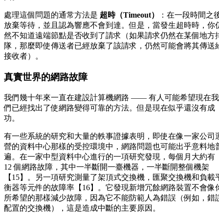
處理這個問題的通常方法是
超時（Timeout）
：在一段時間之
放棄等待，並且認為響應不會到達。但是，當發生超時時，你
然不知道遠端節點是否收到了請求（如果請求仍然在某個地方
隊，那麼即使傳送者已經放棄了該請求，仍然可能會將其傳送
接收者）。
真實世界的網路故障
我們幾十年來一直在建設計算機網路 —— 有人可能希望現在我
們已經找出了使網路變得可靠的方法。但是現在似乎還沒有成
功。
有一些系統的研究和大量的軼事證據表明，即使在像一家公司
營的資料中心那樣的受控環境中，網路問題也可能出乎意料地
遍。在一家中型資料中心進行的一項研究發現，每個月大約有
12 個網路故障，其中一半斷開一臺機器，一半斷開整個機架
【15】。另一項研究測量了架頂式交換機，匯聚交換機和負載
衡器等元件的故障率【16】。它發現新增冗餘網路裝置不會像
所希望的那樣減少故障，因為它不能防範人為錯誤（例如，錯
配置的交換機），這是造成中斷的主要原因。