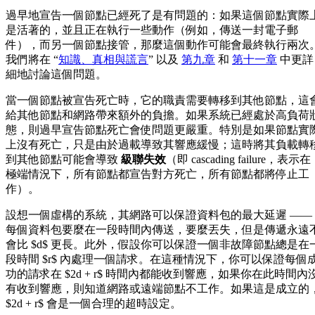
過早地宣告一個節點已經死了是有問題的：如果這個節點實際
是活著的，並且正在執行一些動作（例如，傳送一封電子郵
件），而另一個節點接管，那麼這個動作可能會最終執行兩次
我們將在 “
知識、真相與謊言
” 以及
第九章
和
第十一章
中更詳
細地討論這個問題。
當一個節點被宣告死亡時，它的職責需要轉移到其他節點，這
給其他節點和網路帶來額外的負擔。如果系統已經處於高負荷
態，則過早宣告節點死亡會使問題更嚴重。特別是如果節點實
上沒有死亡，只是由於過載導致其響應緩慢；這時將其負載轉
到其他節點可能會導致
級聯失效
（即 cascading failure，表示在
極端情況下，所有節點都宣告對方死亡，所有節點都將停止工
作）。
設想一個虛構的系統，其網路可以保證資料包的最大延遲 ——
每個資料包要麼在一段時間內傳送，要麼丟失，但是傳遞永遠
會比 $d$ 更長。此外，假設你可以保證一個非故障節點總是在
段時間 $r$ 內處理一個請求。在這種情況下，你可以保證每個
功的請求在 $2d + r$ 時間內都能收到響應，如果你在此時間內
有收到響應，則知道網路或遠端節點不工作。如果這是成立的
$2d + r$ 會是一個合理的超時設定。