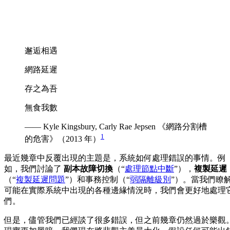
邂逅相遇
網路延遲
存之為吾
無食我數
—— Kyle Kingsbury, Carly Rae Jepsen 《網路分割槽
1
的危害》（2013 年）
最近幾章中反覆出現的主題是，系統如何處理錯誤的事情。例
如，我們討論了
副本故障切換
（“
處理節點中斷
”），
複製延遲
（“
複製延遲問題
”）和事務控制（“
弱隔離級別
”）。當我們瞭
可能在實際系統中出現的各種邊緣情況時，我們會更好地處理
們。
但是，儘管我們已經談了很多錯誤，但之前幾章仍然過於樂觀