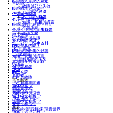
8. 分散式系統的麻煩
單調鍾
故障與部分失效
時鐘同步與準確性
不可靠的網路
依賴同步時鐘
不可靠的時鐘
有序事件的時間戳
知識、真相與謊言
時鐘讀數存在置信區間
本章小結
全域性快照的同步時鐘
參考文獻
程序暫停
9. 一致性與共識
響應時間保證
第三部分：衍生資料
即時是真的嗎？
10. 批處理
限制垃圾收集的影響
11. 流處理
知識、真相與謊言
12. 資料系統的未來
真相由多數所定義
術語表
領導者和鎖
後記
防護令牌
貢獻者
拜占庭故障
语言版本
拜占庭將軍問題
简体中文 ↗
弱謊言形式
繁體中文 ↗
系統模型與現實
简体中文初版 ↗
演算法的正確性
繁體中文初版 ↗
安全性和活性
更多
將系統模型對映到現實世界
博客：老冯云数 ↗