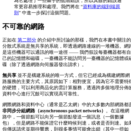
為它處理了一些棘手的低階錯誤，所以其餘的錯誤通
常更容易推理和處理。我們將在 “
資料庫的端到端原
則
” 中進一步探討這個問題。
不可靠的網路
正如在
第二部分
的介紹中所討論的那樣，我們在本書中關注的
分散式系統是無共享的系統，即透過網路連線的一堆機器。網
是這些機器可以通訊的唯一途徑 —— 我們假設每臺機器都有自
己的記憶體和磁碟，一臺機器不能訪問另一臺機器的記憶體或
碟（除了透過網路向伺服器發出請求）。
無共享
並不是構建系統的唯一方式，但它已經成為構建網際網
路服務的主要方式，其原因如下：相對便宜，因為它不需要特
的硬體，可以利用商品化的雲計算服務，透過跨多個地理分佈
資料中心進行冗餘可以實現高可靠性。
網際網路和資料中心（通常是乙太網）中的大多數內部網路都
非同步分組網路（asynchronous packet networks）
。在這種網
路中，一個節點可以向另一個節點發送一個訊息（一個數據
包），但是網路不能保證它什麼時候到達，或者是否到達。如
你傳送請求並期待響應，則很多事情可能會出錯（其中一些如