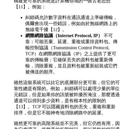
構建更可靠的系統是計算機領域的一個古老思想
【11】。例如：
糾錯碼允許數字資料在通訊通道上準確傳輸，
偶爾會出現一些錯誤，例如由於無線網路上的
無線電干擾【12】。
網際網路協議（Internet Protocol, IP）
不可
靠：可能丟棄、延遲、重複或重排資料包。傳
輸控制協議（Transmission Control Protocol,
TCP）在網際網路協議（IP）之上提供了更可
靠的傳輸層：它確保丟失的資料包被重新傳
輸，消除重複，並且資料包被重新組裝成它們
被傳送的順序。
雖然這個系統可以比它的底層部分更可靠，但它的可
靠性總是有限的。例如，糾錯碼可以處理少量的單位
元錯誤，但是如果你的訊號被幹擾所淹沒，那麼透過
通道可以得到多少資料，是有根本性的限制的
【13】。TCP 可以隱藏資料包的丟失，重複和重新
排序，但是它不能神奇地消除網路中的延遲。
雖然更可靠的高階系統並不完美，但它仍然有用，因