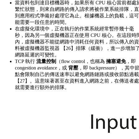
當資料包到達目標機器時，如果所有 CPU 核心當前都處
繁忙狀態，則來自網路的傳入請求將被作業系統排隊，直
到應用程式準備好處理它為止。根據機器上的負載，這可
能需要一段任意的時間。
在虛擬化環境中，正在執行的作業系統經常暫停幾十毫
秒，因為另一個虛擬機器正在使用 CPU 核心。在這段時
內，虛擬機器不能從網路中消耗任何資料，所以傳入的資
料被虛擬機器監視器 【26】排隊（緩衝），進一步增加
網路延遲的可變性。
TCP 執行
流量控制
（flow control，也稱為
擁塞避免
，即
congestion avoidance，或
背壓
，即 backpressure），其中
點會限制自己的傳送速率以避免網路鏈路或接收節點過載
【27】。這意味著甚至在資料進入網路之前，在傳送者處
就需要進行額外的排隊。