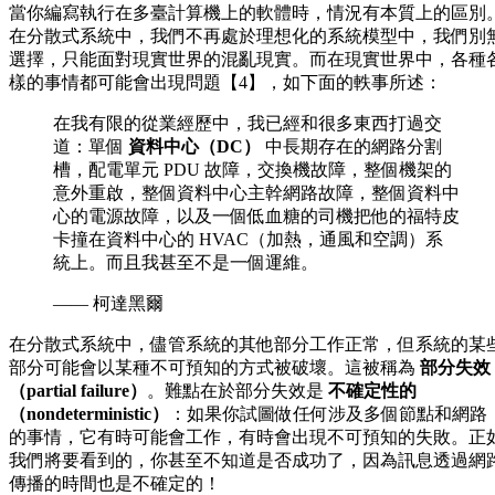
當你編寫執行在多臺計算機上的軟體時，情況有本質上的區別
在分散式系統中，我們不再處於理想化的系統模型中，我們別
選擇，只能面對現實世界的混亂現實。而在現實世界中，各種
樣的事情都可能會出現問題【4】，如下面的軼事所述：
在我有限的從業經歷中，我已經和很多東西打過交
道：單個
資料中心（DC）
中長期存在的網路分割
槽，配電單元 PDU 故障，交換機故障，整個機架的
意外重啟，整個資料中心主幹網路故障，整個資料中
心的電源故障，以及一個低血糖的司機把他的福特皮
卡撞在資料中心的 HVAC（加熱，通風和空調）系
統上。而且我甚至不是一個運維。
—— 柯達黑爾
在分散式系統中，儘管系統的其他部分工作正常，但系統的某
部分可能會以某種不可預知的方式被破壞。這被稱為
部分失效
（partial failure）
。難點在於部分失效是
不確定性的
（nondeterministic）
：如果你試圖做任何涉及多個節點和網路
的事情，它有時可能會工作，有時會出現不可預知的失敗。正
我們將要看到的，你甚至不知道是否成功了，因為訊息透過網
傳播的時間也是不確定的！