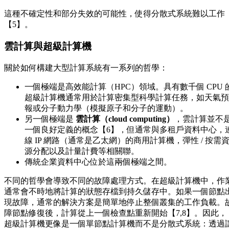
這種不確定性和部分失效的可能性，使得分散式系統難以工作
【5】。
雲計算與超級計算機
關於如何構建大型計算系統有一系列的哲學：
一個極端是高效能計算（HPC）領域。具有數千個 CPU 
超級計算機通常用於計算密集型科學計算任務，如天氣預
報或分子動力學（模擬原子和分子的運動）。
另一個極端是
雲計算（cloud computing）
，雲計算並不
一個良好定義的概念【6】，但通常與多租戶資料中心，
線 IP 網路（通常是乙太網）的商用計算機，彈性 / 按需
源分配以及計量計費等相關聯。
傳統企業資料中心位於這兩個極端之間。
不同的哲學會導致不同的故障處理方式。在超級計算機中，作
通常會不時地將計算的狀態存檔到持久儲存中。如果一個節點
現故障，通常的解決方案是簡單地停止整個叢集的工作負載。
障節點修復後，計算從上一個檢查點重新開始【7,8】。因此，
超級計算機更像是一個單節點計算機而不是分散式系統：透過