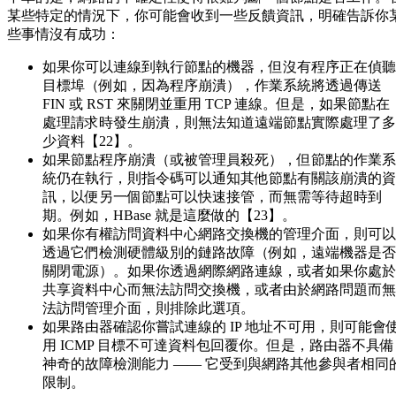
某些特定的情況下，你可能會收到一些反饋資訊，明確告訴你
些事情沒有成功：
如果你可以連線到執行節點的機器，但沒有程序正在偵聽
目標埠（例如，因為程序崩潰），作業系統將透過傳送
FIN 或 RST 來關閉並重用 TCP 連線。但是，如果節點在
處理請求時發生崩潰，則無法知道遠端節點實際處理了多
少資料【22】。
如果節點程序崩潰（或被管理員殺死），但節點的作業系
統仍在執行，則指令碼可以通知其他節點有關該崩潰的資
訊，以便另一個節點可以快速接管，而無需等待超時到
期。例如，HBase 就是這麼做的【23】。
如果你有權訪問資料中心網路交換機的管理介面，則可以
透過它們檢測硬體級別的鏈路故障（例如，遠端機器是否
關閉電源）。如果你透過網際網路連線，或者如果你處於
共享資料中心而無法訪問交換機，或者由於網路問題而無
法訪問管理介面，則排除此選項。
如果路由器確認你嘗試連線的 IP 地址不可用，則可能會
用 ICMP 目標不可達資料包回覆你。但是，路由器不具備
神奇的故障檢測能力 —— 它受到與網路其他參與者相同
限制。