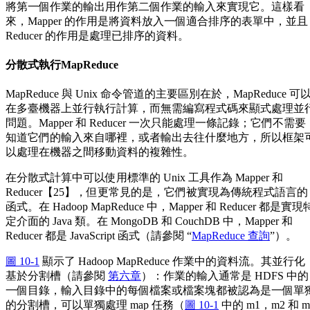
將第一個作業的輸出用作第二個作業的輸入來實現它。這樣看
來，Mapper 的作用是將資料放入一個適合排序的表單中，並且
Reducer 的作用是處理已排序的資料。
分散式執行MapReduce
MapReduce 與 Unix 命令管道的主要區別在於，MapReduce 可
在多臺機器上並行執行計算，而無需編寫程式碼來顯式處理並
問題。Mapper 和 Reducer 一次只能處理一條記錄；它們不需要
知道它們的輸入來自哪裡，或者輸出去往什麼地方，所以框架
以處理在機器之間移動資料的複雜性。
在分散式計算中可以使用標準的 Unix 工具作為 Mapper 和
Reducer【25】，但更常見的是，它們被實現為傳統程式語言的
函式。在 Hadoop MapReduce 中，Mapper 和 Reducer 都是實現
定介面的 Java 類。在 MongoDB 和 CouchDB 中，Mapper 和
Reducer 都是 JavaScript 函式（請參閱 “
MapReduce 查詢
”）。
圖 10-1
顯示了 Hadoop MapReduce 作業中的資料流。其並行化
基於分割槽（請參閱
第六章
）：作業的輸入通常是 HDFS 中的
一個目錄，輸入目錄中的每個檔案或檔案塊都被認為是一個單
的分割槽，可以單獨處理 map 任務（
圖 10-1
中的 m1，m2 和 m