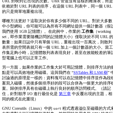
URL 對映到它出現的次數。Unix 管道沒有這樣的雜湊表，而是
依賴於對 URL 列表的排序，在這個 URL 列表中，同一個 URL
的只是簡單地重複出現。
哪種方法更好？這取決於你有多少個不同的 URL。對於大多數
中小型網站，你可能可以為所有不同網址提供一個計數器（假
我們使用 1GB 記憶體）。在此例中，作業的
工作集
（working
set，即作業需要隨機訪問的記憶體大小）僅取決於不同 URL 
數量：如果日誌中只有單個 URL，重複出現一百萬次，則散列
表所需的空間表就只有一個 URL 加上一個計數器的大小。當工
作集足夠小時，記憶體散列表表現良好，甚至在效能較差的筆
型電腦上也可以正常工作。
另一方面，如果作業的工作集大於可用記憶體，則排序方法的
點是可以高效地使用磁碟。這與我們在 “
SSTables 和 LSM 樹
” 
討論過的原理是一樣的：資料塊可以在記憶體中排序並作為段
案寫入磁碟，然後多個排序好的段可以合併為一個更大的排序
案。歸併排序具有在磁碟上執行良好的順序訪問模式。（請記
住，針對順序 I/O 進行最佳化是
第三章
中反覆出現的主題，相
同的模式在此重現）
GNU Coreutils（Linux）中的
程式透過溢位至磁碟的方式
sort