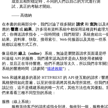
成並且相對穩定時，不同的人們以自己的方式進行測
試，真正的考驗才開始。
—— 高德納
在本書的前兩部分中，我們討論了很多關於
請求
和
查詢
以及
應的
響應
或
結果
。許多現有資料系統中都採用這種資料處理
式：你傳送請求指令，一段時間後（我們期望）系統會給出一
結果。資料庫、快取、搜尋索引、Web 伺服器以及其他一些系
統都以這種方式工作。
像這樣的
線上（online）
系統，無論是瀏覽器請求頁面還是呼
叫遠端 API 的服務，我們通常認為請求是由人類使用者觸發
的，並且正在等待響應。他們不應該等太久，所以我們非常關
系統的響應時間（請參閱 “
描述效能
”）。
Web 和越來越多的基於 HTTP/REST 的 API 使互動的請求 / 響
風格變得如此普遍，以至於很容易將其視為理所當然。但我們
該記住，這不是構建系統的唯一方式，其他方法也有其優點。
們來看看三種不同型別的系統：
服務（線上系統）
服務等待客戶的請求或指令到達。每收到一個，服務會試