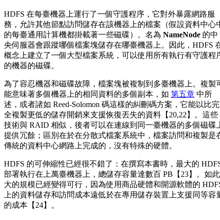
HDFS 在每臺機器上運行了一個守護程序，它對外暴露網路服
務，允許其他節點訪問儲存在該機器上的檔案（假設資料中心
的每臺通用計算機都掛載著一些磁碟）。名為
NameNode
的中
央伺服器會跟蹤哪個檔案塊儲存在哪臺機器上。因此，HDFS 
概念上建立了一個大型檔案系統，可以使用所有執行有守護程
的機器的磁碟。
為了容忍機器和磁碟故障，檔案塊被複制到多臺機器上。複製
能意味著多個機器上的相同資料的多個副本，如
第五章
中所
述，或者諸如 Reed-Solomon 碼這樣的糾刪碼方案，它能以比完
全複製更低的儲存開銷來支援恢復丟失的資料【20,22】。這些
技術與 RAID 相似，後者可以在連線到同一臺機器的多個磁碟
提供冗餘；區別在於在分散式檔案系統中，檔案訪問和複製是
傳統的資料中心網路上完成的，沒有特殊的硬體。
HDFS 的可伸縮性已經很不錯了：在撰寫本書時，最大的 HDF
部署執行在上萬臺機器上，總儲存容量達數百 PB【23】。如此
大的規模已經變得可行，因為使用商品硬體和開源軟體的 HDF
上的資料儲存和訪問成本遠低於在專用儲存裝置上支援同等容
的成本【24】。