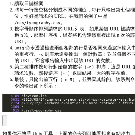
讀取日誌檔案
將每一行按空格分割成不同的欄位，每行只輸出第七個欄
位，恰好是請求的 URL。在我們的例子中是
。
/css/typography.css
按字母順序排列請求的 URL 列表。如果某個 URL 被請求
過 n 次，那麼排序後，檔案將包含連續重複出現 n 次的該
URL。
命令透過檢查兩個相鄰的行是否相同來過濾掉輸入
uniq
的重複行。
則表示還要輸出一個計數器：對於每個不
-c
的 URL，它會報告輸入中出現該 URL 的次數。
第二種排序按每行起始處的數字（
）排序，這是 URL 
-n
請求次數。然後逆序（
）返回結果，大的數字在前。
-r
最後，只輸出前五行（
），並丟棄其餘的。該系列命
-n 5
令的輸出如下所示：
4189
3631
2124
1369
915
 /css/typography.css
如果你不熟悉 Unix 工具，上面的命令列可能看起來有點吃力，