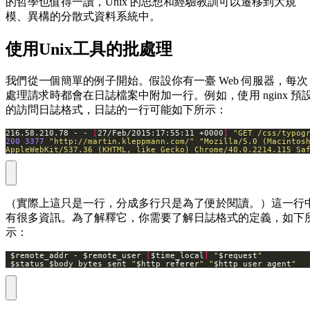
的哲學也值得一讀，Unix 的思想和經驗教訓可以遷移到大規
模、異構的分散式資料系統中。
使用Unix工具的批處理
我們從一個簡單的例子開始。假設你有一臺 Web 伺服器，每次
處理請求時都會在日誌檔案中附加一行。例如，使用 nginx 預
的訪問日誌格式，日誌的一行可能如下所示：
216.58.210.78 - - 
[
27/Feb/2015:17:55:11 +0000
]
"GET /css/typog
200
3377
"http://martin.kleppmann.com/"
AppleWebKit/537.36 (KHTML, like Gecko) Chrome/40.0.2214.115 Sa
（實際上這只是一行，分成多行只是為了便於閱讀。）這一行
有很多資訊。為了解釋它，你需要了解日誌格式的定義，如下
示：
 $remote_addr - $remote_user 
[
$time_local
]
"
$request
"
 $status $body_bytes_sent 
"
$http_referer
"
"
$http_user_agent
"