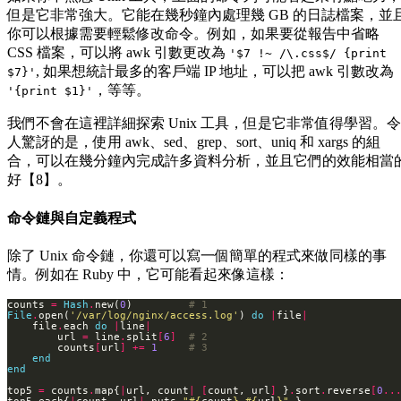
但是它非常強大。它能在幾秒鐘內處理幾 GB 的日誌檔案，並
你可以根據需要輕鬆修改命令。例如，如果要從報告中省略
CSS 檔案，可以將 awk 引數更改為
'$7 !~ /\.css$/ {print
, 如果想統計最多的客戶端 IP 地址，可以把 awk 引數改為
$7}'
，等等。
'{print $1}'
我們不會在這裡詳細探索 Unix 工具，但是它非常值得學習。令
人驚訝的是，使用 awk、sed、grep、sort、uniq 和 xargs 的組
合，可以在幾分鐘內完成許多資料分析，並且它們的效能相當
好【8】。
命令鏈與自定義程式
除了 Unix 命令鏈，你還可以寫一個簡單的程式來做同樣的事
情。例如在 Ruby 中，它可能看起來像這樣：
counts 
=
Hash
.
new(
0
)         
# 1
File
.
open(
'/var/log/nginx/access.log'
) 
do
|
file
|
    file
.
each 
do
|
line
|
        url 
=
 line
.
split
[
6
]
# 2
        counts
[
url
]
+=
1
# 3
end
end
top5 
=
 counts
.
map{
|
url, count
|
[
count, url
]
 }
.
sort
.
reverse
[
0
..
top5
.
each{
|
count, url
|
 puts 
"
#{
count
}
#{
url
}
"
 }               