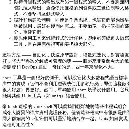
期待每個程式的輸出成為另一個程式的輸入。不要將無關
資訊混入輸出。避免使用嚴格的列資料或二進位制輸入格
式。不要堅持互動式輸入。
設計和構建軟體時，即使是作業系統，也讓它們能夠儘早
地被試用，最好在幾周內完成。不要猶豫，扔掉笨拙的部
分，重建它們。
優先使用工具來減輕程式設計任務，即使必須繞道去編寫
工具，且在用完後很可能要扔掉大部分。
這種方法 —— 自動化，快速原型設計，增量式迭代，對實驗友
好，將大型專案分解成可管理的塊 —— 聽起來非常像今天的敏
捷開發和 DevOps 運動。奇怪的是，四十年來變化不大。
工具是一個很好的例子。可以說它比大多數程式語言標準
sort
庫中的實現（它們不會利用磁碟或使用多執行緒，即使這樣做
很大好處）要更好。然而，單獨使用
幾乎沒什麼用。它只
sort
能與其他 Unix 工具（如
）結合使用。
uniq
像
這樣的 Unix shell 可以讓我們輕鬆地將這些小程式組合
bash
成令人訝異的強大資料處理任務。儘管這些程式中有很多是由
同人群編寫的，但它們可以靈活地結合在一起。Unix 如何實現
這種可組合性？