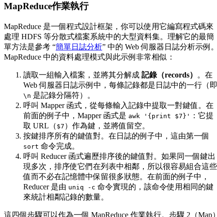
MapReduce作業執行
MapReduce 是一個程式設計框架，你可以使用它編寫程式碼來
處理 HDFS 等分散式檔案系統中的大型資料集。理解它的最簡
單方法是參考 “
簡單日誌分析
” 中的 Web 伺服器日誌分析示例
MapReduce 中的資料處理模式與此示例非常相似：
讀取一組輸入檔案，並將其分解成
記錄（records）
。在
Web 伺服器日誌示例中，每條記錄都是日誌中的一行（
是記錄分隔符）。
\n
呼叫 Mapper 函式，從每條輸入記錄中提取一對鍵值。在
前面的例子中，Mapper 函式是
：它提
awk '{print $7}'
取 URL（
）作為鍵，並將值留空。
$7
按鍵排序所有的鍵值對。在日誌的例子中，這由第一個
命令完成。
sort
呼叫 Reducer 函式遍歷排序後的鍵值對。如果同一個鍵出
現多次，排序使它們在列表中相鄰，所以很容易組合這些
值而不必在記憶體中保留很多狀態。在前面的例子中，
Reducer 是由
命令實現的，該命令使用相同的鍵
uniq -c
來統計相鄰記錄的數量。
這四個步驟可以作為一個 MapReduce 作業執行。步驟 2（Map