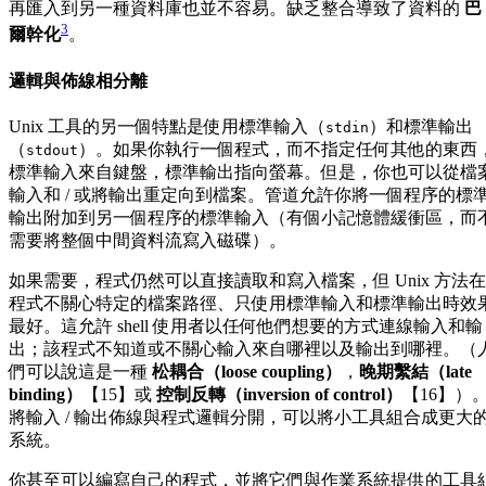
再匯入到另一種資料庫也並不容易。缺乏整合導致了資料的
巴
3
爾幹化
。
邏輯與佈線相分離
Unix 工具的另一個特點是使用標準輸入（
）和標準輸出
stdin
（
）。如果你執行一個程式，而不指定任何其他的東西
stdout
標準輸入來自鍵盤，標準輸出指向螢幕。但是，你也可以從檔
輸入和 / 或將輸出重定向到檔案。管道允許你將一個程序的標
輸出附加到另一個程序的標準輸入（有個小記憶體緩衝區，而
需要將整個中間資料流寫入磁碟）。
如果需要，程式仍然可以直接讀取和寫入檔案，但 Unix 方法在
程式不關心特定的檔案路徑、只使用標準輸入和標準輸出時效
最好。這允許 shell 使用者以任何他們想要的方式連線輸入和輸
出；該程式不知道或不關心輸入來自哪裡以及輸出到哪裡。（
們可以說這是一種
松耦合（loose coupling）
，
晚期繫結（late
binding）
【15】或
控制反轉（inversion of control）
【16】）
將輸入 / 輸出佈線與程式邏輯分開，可以將小工具組合成更大
系統。
你甚至可以編寫自己的程式，並將它們與作業系統提供的工具