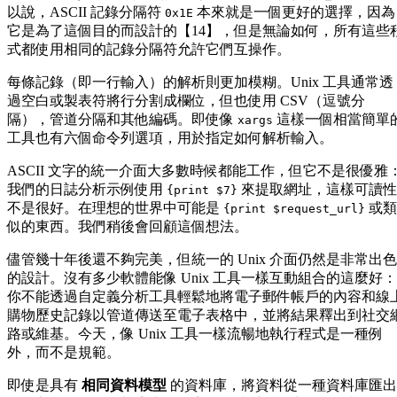
以說，ASCII 記錄分隔符
本來就是一個更好的選擇，因為
0x1E
它是為了這個目的而設計的【14】，但是無論如何，所有這些
式都使用相同的記錄分隔符允許它們互操作。
每條記錄（即一行輸入）的解析則更加模糊。Unix 工具通常透
過空白或製表符將行分割成欄位，但也使用 CSV（逗號分
隔），管道分隔和其他編碼。即使像
這樣一個相當簡單
xargs
工具也有六個命令列選項，用於指定如何解析輸入。
ASCII 文字的統一介面大多數時候都能工作，但它不是很優雅
我們的日誌分析示例使用
來提取網址，這樣可讀性
{print $7}
不是很好。在理想的世界中可能是
或類
{print $request_url}
似的東西。我們稍後會回顧這個想法。
儘管幾十年後還不夠完美，但統一的 Unix 介面仍然是非常出色
的設計。沒有多少軟體能像 Unix 工具一樣互動組合的這麼好：
你不能透過自定義分析工具輕鬆地將電子郵件帳戶的內容和線
購物歷史記錄以管道傳送至電子表格中，並將結果釋出到社交
路或維基。今天，像 Unix 工具一樣流暢地執行程式是一種例
外，而不是規範。
即使是具有
相同資料模型
的資料庫，將資料從一種資料庫匯出