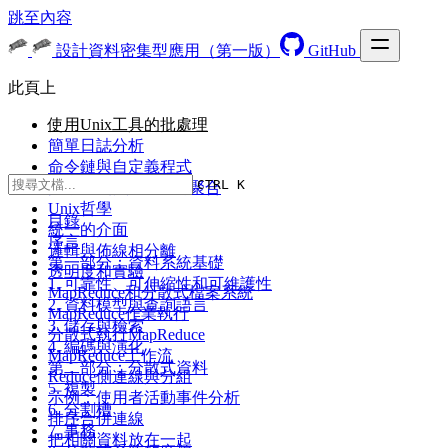
跳至內容
設計資料密集型應用（第一版）
GitHub
此頁上
使用Unix工具的批處理
簡單日誌分析
命令鏈與自定義程式
CTRL K
排序 VS 記憶體中的聚合
Unix哲學
目錄
統一的介面
序言
邏輯與佈線相分離
第一部分：資料系統基礎
透明度和實驗
1. 可靠性、可伸縮性和可維護性
MapReduce和分散式檔案系統
2. 資料模型與查詢語言
MapReduce作業執行
3. 儲存與檢索
分散式執行MapReduce
4. 編碼與演化
MapReduce工作流
第二部分：分散式資料
Reduce側連線與分組
5. 複製
示例：使用者活動事件分析
6. 分割槽
排序合併連線
7. 事務
把相關資料放在一起