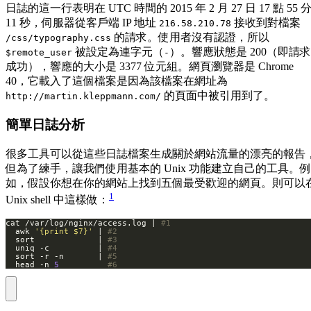
日誌的這一行表明在 UTC 時間的 2015 年 2 月 27 日 17 點 55 
11 秒，伺服器從客戶端 IP 地址
接收到對檔案
216.58.210.78
的請求。使用者沒有認證，所以
/css/typography.css
被設定為連字元（
）。響應狀態是 200（即請求
$remote_user
-
成功），響應的大小是 3377 位元組。網頁瀏覽器是 Chrome
40，它載入了這個檔案是因為該檔案在網址為
的頁面中被引用到了。
http://martin.kleppmann.com/
簡單日誌分析
很多工具可以從這些日誌檔案生成關於網站流量的漂亮的報告
但為了練手，讓我們使用基本的 Unix 功能建立自己的工具。例
如，假設你想在你的網站上找到五個最受歡迎的網頁。則可以
1
Unix shell 中這樣做：
cat /var/log/nginx/access.log | 
#1
  awk 
'{print $7}'
 | 
#2
  sort             | 
#3
  uniq -c          | 
#4
  sort -r -n       | 
#5
  head -n 
5
#6