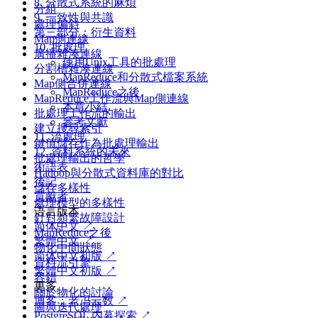
8. 分散式系統的麻煩
分組
9. 一致性與共識
處理偏斜
第三部分：衍生資料
Map側連線
10. 批處理
廣播雜湊連線
使用Unix工具的批處理
分割槽雜湊連線
MapReduce和分散式檔案系統
Map側合併連線
MapReduce之後
MapReduce工作流與Map側連線
本章小結
批處理工作流的輸出
參考文獻
建立搜尋索引
11. 流處理
鍵值儲存作為批處理輸出
12. 資料系統的未來
批處理輸出的哲學
術語表
Hadoop與分散式資料庫的對比
後記
儲存多樣性
貢獻者
處理模型的多樣性
语言版本
針對頻繁故障設計
简体中文 ↗
MapReduce之後
繁體中文 ↗
物化中間狀態
简体中文初版 ↗
資料流引擎
繁體中文初版 ↗
容錯
更多
關於物化的討論
博客：老冯云数 ↗
圖與迭代處理
PostgreSQL 内幕探索 ↗