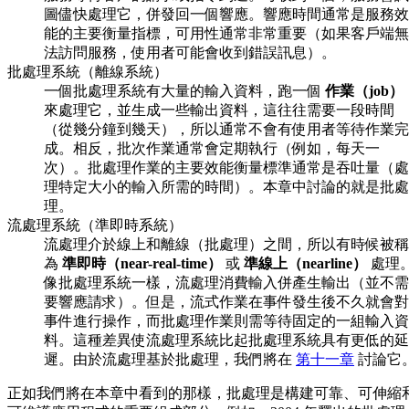
圖儘快處理它，併發回一個響應。響應時間通常是服務效
能的主要衡量指標，可用性通常非常重要（如果客戶端無
法訪問服務，使用者可能會收到錯誤訊息）。
批處理系統（離線系統）
一個批處理系統有大量的輸入資料，跑一個
作業（job）
來處理它，並生成一些輸出資料，這往往需要一段時間
（從幾分鐘到幾天），所以通常不會有使用者等待作業完
成。相反，批次作業通常會定期執行（例如，每天一
次）。批處理作業的主要效能衡量標準通常是吞吐量（處
理特定大小的輸入所需的時間）。本章中討論的就是批處
理。
流處理系統（準即時系統）
流處理介於線上和離線（批處理）之間，所以有時候被稱
為
準即時（near-real-time）
或
準線上（nearline）
處理
像批處理系統一樣，流處理消費輸入併產生輸出（並不需
要響應請求）。但是，流式作業在事件發生後不久就會對
事件進行操作，而批處理作業則需等待固定的一組輸入資
料。這種差異使流處理系統比起批處理系統具有更低的延
遲。由於流處理基於批處理，我們將在
第十一章
討論它
正如我們將在本章中看到的那樣，批處理是構建可靠、可伸縮