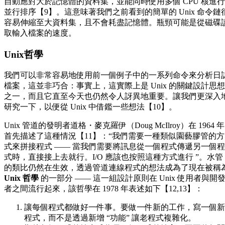
自動應對大於記憶體的資料集，並能同時使用多個 CPU 核進行
並行排序【9】。這意味著我們之前看到的簡單的 Unix 命令鏈
容易伸縮至大資料集，且不會耗盡記憶體。瓶頸可能是從磁碟
取輸入檔案的速度。
Unix哲學
我們可以非常容易地使用前一個例子中的一系列命令來分析日
檔案，這並非巧合：事實上，這實際上是 Unix 的關鍵設計思想
之一，而且它直至今天也仍然令人訝異地重要。讓我們更深入
研究一下，以便從 Unix 中借鑑一些想法【10】。
Unix 管道的發明者道格・麥克羅伊（Doug McIlroy）在 1964 年
首先描述了這種情況【11】：“我們需要一種類似園藝膠管的方
式來拼接程式 —— 當我們需要將訊息從一個程式傳遞另一個程
式時，直接接上去就行。I/O 應該也按照這種方式進行 ”。水管
的類比仍然在生效，透過管道連線程式的想法成為了現在被稱
Unix 哲學
的一部分 —— 這一組設計原則在 Unix 使用者與開
者之間流行起來，該哲學在 1978 年表述如下【12,13】：
讓每個程式都做好一件事。要做一件新的工作，寫一個新
程式，而不是透過新增 “功能” 讓老程式複雜化。