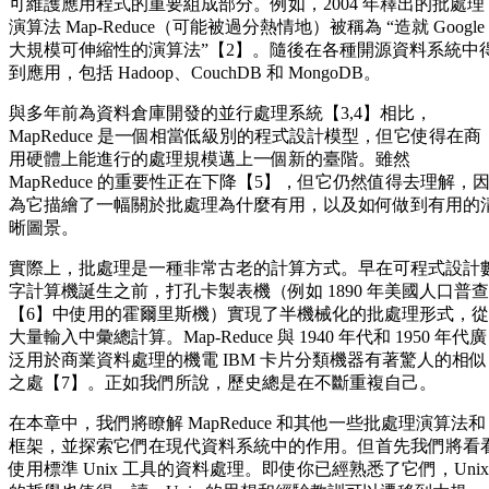
可維護應用程式的重要組成部分。例如，2004 年釋出的批處理
演算法 Map-Reduce（可能被過分熱情地）被稱為 “造就 Google
大規模可伸縮性的演算法”【2】。隨後在各種開源資料系統中
到應用，包括 Hadoop、CouchDB 和 MongoDB。
與多年前為資料倉庫開發的並行處理系統【3,4】相比，
MapReduce 是一個相當低級別的程式設計模型，但它使得在商
用硬體上能進行的處理規模邁上一個新的臺階。雖然
MapReduce 的重要性正在下降【5】，但它仍然值得去理解，
為它描繪了一幅關於批處理為什麼有用，以及如何做到有用的
晰圖景。
實際上，批處理是一種非常古老的計算方式。早在可程式設計
字計算機誕生之前，打孔卡製表機（例如 1890 年美國人口普查
【6】中使用的霍爾里斯機）實現了半機械化的批處理形式，從
大量輸入中彙總計算。Map-Reduce 與 1940 年代和 1950 年代廣
泛用於商業資料處理的機電 IBM 卡片分類機器有著驚人的相似
之處【7】。正如我們所說，歷史總是在不斷重複自己。
在本章中，我們將瞭解 MapReduce 和其他一些批處理演算法和
框架，並探索它們在現代資料系統中的作用。但首先我們將看
使用標準 Unix 工具的資料處理。即使你已經熟悉了它們，Unix