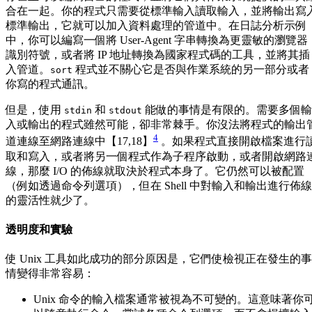
合在一起。你的程式只需要從標準輸入讀取輸入，並將輸出寫
標準輸出，它就可以加入資料處理的管道中。在日誌分析示例
中，你可以編寫一個將 User-Agent 字串轉換為更靈敏的瀏覽器
識別符號，或者將 IP 地址轉換為國家程式碼的工具，並將其插
入管道。
程式並不關心它是否與作業系統的另一部分或者
sort
你寫的程式通訊。
但是，使用
和
能做的事情是有限的。需要多個輸
stdin
stdout
入或輸出的程式雖然可能，卻非常棘手。你沒法將程式的輸出
4
道連線至網路連線中【17,18】
。如果程式直接開啟檔案進行
取和寫入，或者將另一個程式作為子程序啟動，或者開啟網路
線，那麼 I/O 的佈線就取決於程式本身了。它仍然可以被配置
（例如透過命令列選項），但在 Shell 中對輸入和輸出進行佈線
的靈活性就少了。
透明度和實驗
使 Unix 工具如此成功的部分原因是，它們使檢視正在發生的事
情變得非常容易：
Unix 命令的輸入檔案通常被視為不可變的。這意味著你