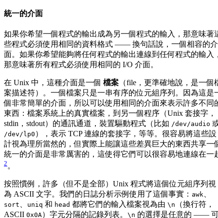
統一的介面
如果你希望一個程式的輸出成為另一個程式的輸入，那意味著
些程式必須使用相同的資料格式 —— 換句話說，一個相容的介
面。如果你希望能夠將任何程式的輸出連線到任何程式的輸入
那意味著所有程式必須使用相同的 I/O 介面。
在 Unix 中，這種介面是一個
檔案
（file，更準確地說，是一個
案描述符）。一個檔案只是一串有序的位元組序列。因為這是
個非常簡單的介面，所以可以使用相同的介面來表示許多不同
東西：檔案系統上的真實檔案，到另一個程序（Unix 套接字，
stdin，stdout）的通訊通道，裝置驅動程式（比如
/dev/audio
），表示 TCP 連線的套接字，等等。很容易將這些設
/dev/lp0
計視為理所當然的，但實際上能讓這些差異巨大的東西共享一
統一的介面是非常厲害的，這使得它們可以很容易地連線在一
2
。
按照慣例，許多（但不是全部）Unix 程式將這個位元組序列視
為 ASCII 文字。我們的日誌分析示例使用了這個事實：
、
awk
、
和
都將它們的輸入檔案視為由
（換行符，
sort
uniq
head
\n
ASCII
）字元分隔的記錄列表。
的選擇是任意的 —— 
0x0A
\n