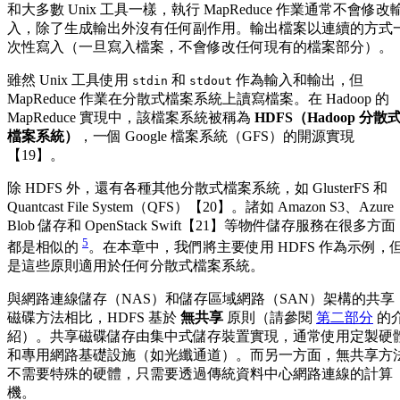
和大多數 Unix 工具一樣，執行 MapReduce 作業通常不會修改
入，除了生成輸出外沒有任何副作用。輸出檔案以連續的方式
次性寫入（一旦寫入檔案，不會修改任何現有的檔案部分）。
雖然 Unix 工具使用
和
作為輸入和輸出，但
stdin
stdout
MapReduce 作業在分散式檔案系統上讀寫檔案。在 Hadoop 的
MapReduce 實現中，該檔案系統被稱為
HDFS（Hadoop 分散
檔案系統）
，一個 Google 檔案系統（GFS）的開源實現
【19】。
除 HDFS 外，還有各種其他分散式檔案系統，如 GlusterFS 和
Quantcast File System（QFS）【20】。諸如 Amazon S3、Azure
Blob 儲存和 OpenStack Swift【21】等物件儲存服務在很多方面
5
都是相似的
。在本章中，我們將主要使用 HDFS 作為示例，
是這些原則適用於任何分散式檔案系統。
與網路連線儲存（NAS）和儲存區域網路（SAN）架構的共享
磁碟方法相比，HDFS 基於
無共享
原則（請參閱
第二部分
的
紹）。共享磁碟儲存由集中式儲存裝置實現，通常使用定製硬
和專用網路基礎設施（如光纖通道）。而另一方面，無共享方
不需要特殊的硬體，只需要透過傳統資料中心網路連線的計算
機。