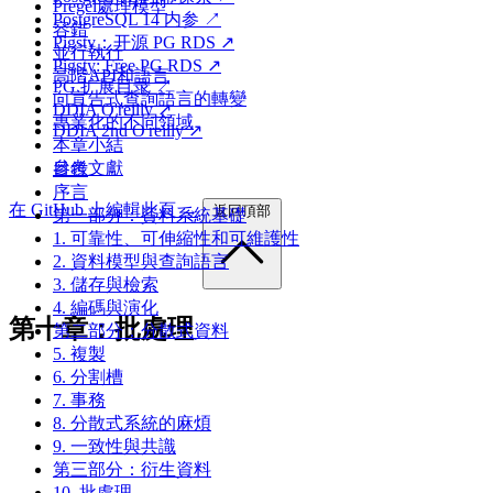
Pregel處理模型
PostgreSQL 14 内参 ↗
容錯
Pigsty：开源 PG RDS ↗
並行執行
Pigsty: Free PG RDS ↗
高階API和語言
PG 扩展目录 ↗
向宣告式查詢語言的轉變
DDIA O'reilly ↗
專業化的不同領域
DDIA 2nd O'reilly ↗
本章小結
參考文獻
目錄
序言
在 GitHub 上編輯此頁 →
返回頂部
第一部分：資料系統基礎
1. 可靠性、可伸縮性和可維護性
2. 資料模型與查詢語言
3. 儲存與檢索
4. 編碼與演化
第十章：批處理
第二部分：分散式資料
5. 複製
6. 分割槽
7. 事務
8. 分散式系統的麻煩
9. 一致性與共識
第三部分：衍生資料
10. 批處理