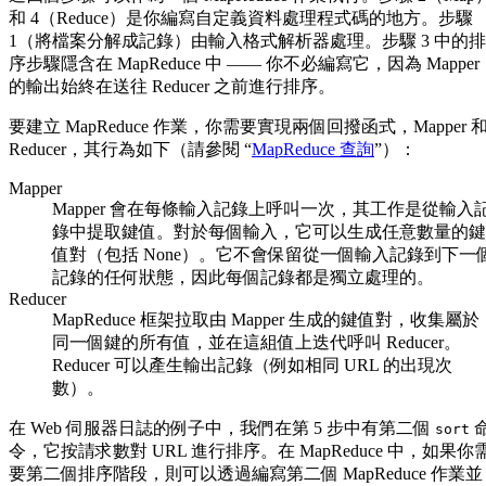
和 4（Reduce）是你編寫自定義資料處理程式碼的地方。步驟
1（將檔案分解成記錄）由輸入格式解析器處理。步驟 3 中的排
序步驟隱含在 MapReduce 中 —— 你不必編寫它，因為 Mapper
的輸出始終在送往 Reducer 之前進行排序。
要建立 MapReduce 作業，你需要實現兩個回撥函式，Mapper 
Reducer，其行為如下（請參閱 “
MapReduce 查詢
”）：
Mapper
Mapper 會在每條輸入記錄上呼叫一次，其工作是從輸入
錄中提取鍵值。對於每個輸入，它可以生成任意數量的鍵
值對（包括 None）。它不會保留從一個輸入記錄到下一
記錄的任何狀態，因此每個記錄都是獨立處理的。
Reducer
MapReduce 框架拉取由 Mapper 生成的鍵值對，收集屬於
同一個鍵的所有值，並在這組值上迭代呼叫 Reducer。
Reducer 可以產生輸出記錄（例如相同 URL 的出現次
數）。
在 Web 伺服器日誌的例子中，我們在第 5 步中有第二個
sort
令，它按請求數對 URL 進行排序。在 MapReduce 中，如果你
要第二個排序階段，則可以透過編寫第二個 MapReduce 作業並