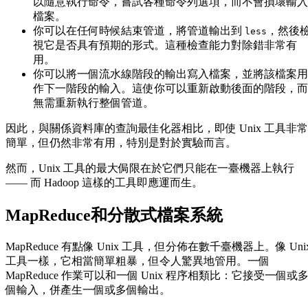
以隨意執行命令，嘗試各種命令列選項，而不會損壞輸入
檔案。
你可以在任何時候結束管道，將管道輸出到
，然後
less
視它是否具有預期的形式。這種檢查能力對除錯非常有
用。
你可以將一個流水線階段的輸出寫入檔案，並將該檔案用
作下一階段的輸入。這使你可以重新啟動後面的階段，而
無需重新執行整個管道。
因此，與關係資料庫的查詢最佳化器相比，即使 Unix 工具非常
簡單，但仍然非常有用，特別是對於實驗而言。
然而，Unix 工具的最大侷限在於它們只能在一臺機器上執行
—— 而 Hadoop 這樣的工具即應運而生。
MapReduce和分散式檔案系統
MapReduce 有點像 Unix 工具，但分佈在數千臺機器上。像 Uni
工具一樣，它相當簡單粗暴，但令人驚異地管用。一個
MapReduce 作業可以和一個 Unix 程序相類比：它接受一個或
個輸入，併產生一個或多個輸出。