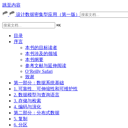
跳至内容
设计数据密集型应用（第一版）
⌘
K
目录
序言
本书的目标读者
本书涉及的领域
本书纲要
参考文献与延伸阅读
O‘Reilly Safari
致谢
第一部分：数据系统基础
1. 可靠性、可伸缩性和可维护性
2. 数据模型与查询语言
3. 存储与检索
4. 编码与演化
第二部分：分布式数据
5. 复制
6. 分区