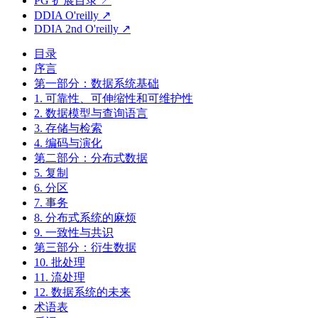
PG 扩展目录 ↗
DDIA O'reilly ↗
DDIA 2nd O'reilly ↗
目录
序言
第一部分：数据系统基础
1. 可靠性、可伸缩性和可维护性
2. 数据模型与查询语言
3. 存储与检索
4. 编码与演化
第二部分：分布式数据
5. 复制
6. 分区
7. 事务
8. 分布式系统的麻烦
9. 一致性与共识
第三部分：衍生数据
10. 批处理
11. 流处理
12. 数据系统的未来
术语表