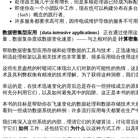
处理器主频几乎没有增长，但是多核处理器已经成为标配
即使你在一个小团队中工作，现在也可以构建分布在多台
（IaaS）概念的践行者。
许多服务都要求高可用，因停电或维护导致的服务不可用
数据密集型应用（data-intensive applications）
正在通过使用这
量，数据复杂度或数据变化速度）—— 与之相对的是
计算密集
帮助数据密集型应用存储和处理数据的工具与技术，正迅速地适
和流处理框架以及相关技术也非常重要。很多应用组合使用这
这些生意盎然的时髦词汇体现出人们对新的可能性的热情，这
术及其利弊权衡有精准的技术理解。为了获得这种洞察，我们
幸运的是，在技术迅速变化的背后总是存在一些持续成立的原
何充分利用它们，以及如何避免其中的陷阱。这正是本书的初
本书的目标是帮助你在飞速变化的数据处理和数据存储技术大
看到一些成功数据系统的样例：许多流行应用每天都要在生产
我们将深入这些系统的内部，理清它们的关键算法，讨论背后
于它们
如何
工作，还包括它们
为什么
以这种方式工作，以及