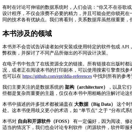
有时在讨论可伸缩的数据系统时，人们会说：“你又不在谷歌
设计程序，不仅会浪费不必要的精力，并且可能会把你锁死在一
同的技术各有优缺点。我们将看到，关系数据库虽然很重要，
本书涉及的领域
本书并不会尝试告诉读者如何安装或使用特定的软件包或 AP
弊权衡，并探讨了不同产品所做出的不同设计决策。
在电子书中包含了在线资源全文的链接。所有链接在出版时都
况，或者正在阅读本书的打印副本，可以使用搜索引擎查找参考文献
也可以在
https://github.com/ept/ddia-references
中找到所有的参考
我们主要关注的是数据系统的
架构（architecture）
，以及它们
些都是复杂而重要的主题，仅仅在本书中用粗略的注解讨论这
本书中描述的许多技术都被涵盖在
大数据（Big Data）
这个时
处。这本书使用歧义更小的术语，如 “单节点” 之于 “分布式系统”，
本书对
自由和开源软件（FOSS）
有一定偏好，因为阅读、修
适当的情况下，我们也会讨论专利软件（闭源软件，软件即服务