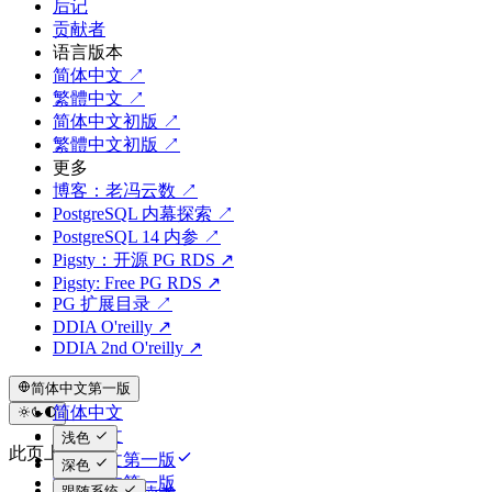
后记
贡献者
语言版本
简体中文 ↗
繁體中文 ↗
简体中文初版 ↗
繁體中文初版 ↗
更多
博客：老冯云数 ↗
PostgreSQL 内幕探索 ↗
PostgreSQL 14 内参 ↗
Pigsty：开源 PG RDS ↗
Pigsty: Free PG RDS ↗
PG 扩展目录 ↗
DDIA O'reilly ↗
DDIA 2nd O'reilly ↗
简体中文第一版
简体中文
繁体中文
浅色
此页上
简体中文第一版
深色
繁体中文第一版
跟随系统