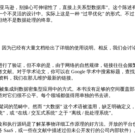
或亚马逊，别操心可伸缩性了，直接上关系型数据库”。这个陈述
个不灵活的设计中。实际上这是一种 “过早优化” 的形式。不
但绝不是数据处理的终章。
I，因为已经有大量文档给出了详细的使用说明。相反，我们会讨论
进行了验证，但不幸的是，由于网络的自然规律，链接往往会频
。对于学术论文，你可以在 Google 学术中搜索标题，查找可
资料，我们在那儿维护最新的链接。
被集成到数据密集型应用中的方式。本书没有足够的空间覆盖部署
些对它们很不公平。每个领域都值得用单独的书去讲。
髦词的范畴中。然而 “大数据” 这个术语被滥用，缺乏明确定义
或 “在线 / 交互式系统” 之于 “离线 / 批处理系统”。
改和执行源码是了解某事物详细工作原理的好方法。开放的平台
 SaaS，或一些在文献中描述过但未公开发行的公司内部软件）