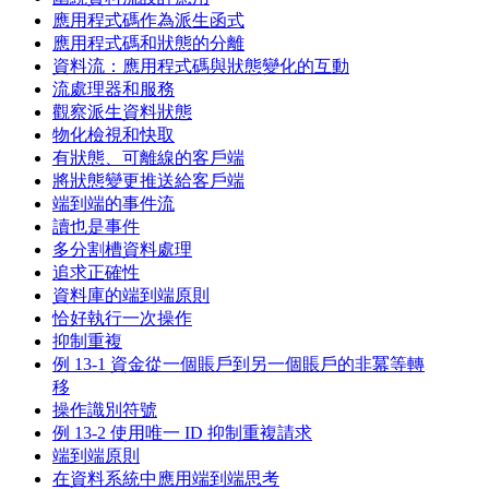
應用程式碼作為派生函式
應用程式碼和狀態的分離
資料流：應用程式碼與狀態變化的互動
流處理器和服務
觀察派生資料狀態
物化檢視和快取
有狀態、可離線的客戶端
將狀態變更推送給客戶端
端到端的事件流
讀也是事件
多分割槽資料處理
追求正確性
資料庫的端到端原則
恰好執行一次操作
抑制重複
例 13-1 資金從一個賬戶到另一個賬戶的非冪等轉
移
操作識別符號
例 13-2 使用唯一 ID 抑制重複請求
端到端原則
在資料系統中應用端到端思考