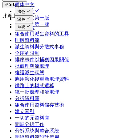
简体中文
繁体中文
淺色
此頁上
简体中文第一版
深色
繁体中文第一版
系統
資料整合
組合使用派生資料的工具
理解資料流
派生資料與分散式事務
全序的限制
排序事件以捕獲因果關係
批處理與流處理
維護派生狀態
應用演化後重新處理資料
鐵路上的模式遷移
統一批處理和流處理
分拆資料庫
組合使用資料儲存技術
建立索引
一切的元資料庫
開展分拆工作
分拆系統與整合系統
圍繞資料流設計應用