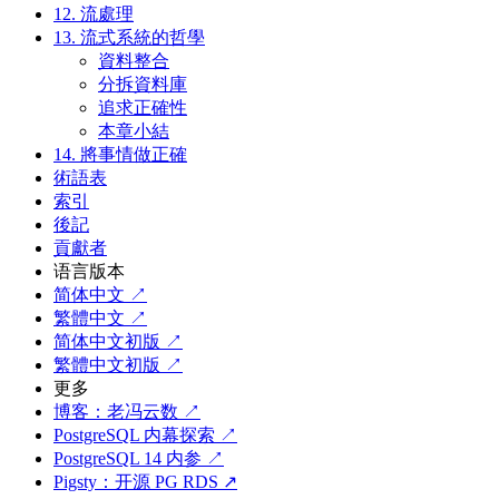
12. 流處理
13. 流式系統的哲學
資料整合
分拆資料庫
追求正確性
本章小結
14. 將事情做正確
術語表
索引
後記
貢獻者
语言版本
简体中文 ↗
繁體中文 ↗
简体中文初版 ↗
繁體中文初版 ↗
更多
博客：老冯云数 ↗
PostgreSQL 内幕探索 ↗
PostgreSQL 14 内参 ↗
Pigsty：开源 PG RDS ↗