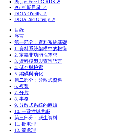
Pigsty: Free PG RDS ↗
PG 扩展目录 ↗
DDIA O'reilly ↗
DDIA 2nd O'reilly ↗
目錄
序言
第一部分：資料系統基礎
1. 資料系統架構中的權衡
2. 定義非功能性需求
3. 資料模型與查詢語言
4. 儲存與檢索
5. 編碼與演化
第二部分：分散式資料
6. 複製
7. 分片
8. 事務
9. 分散式系統的麻煩
10. 一致性與共識
第三部分：派生資料
11. 批處理
12. 流處理