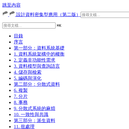
跳至內容
設計資料密集型應用（第二版）
⌘
K
目錄
序言
第一部分：資料系統基礎
1. 資料系統架構中的權衡
2. 定義非功能性需求
3. 資料模型與查詢語言
4. 儲存與檢索
5. 編碼與演化
第二部分：分散式資料
6. 複製
7. 分片
8. 事務
9. 分散式系統的麻煩
10. 一致性與共識
第三部分：派生資料
11. 批處理