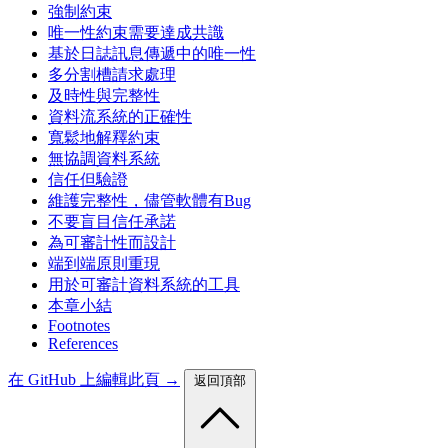
強制約束
唯一性約束需要達成共識
基於日誌訊息傳遞中的唯一性
多分割槽請求處理
及時性與完整性
資料流系統的正確性
寬鬆地解釋約束
無協調資料系統
信任但驗證
維護完整性，儘管軟體有Bug
不要盲目信任承諾
為可審計性而設計
端到端原則重現
用於可審計資料系統的工具
本章小結
Footnotes
References
在 GitHub 上編輯此頁 →
返回頂部