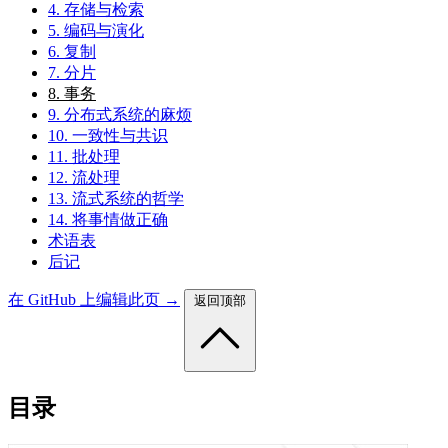
4. 存储与检索
5. 编码与演化
6. 复制
7. 分片
8. 事务
9. 分布式系统的麻烦
10. 一致性与共识
11. 批处理
12. 流处理
13. 流式系统的哲学
14. 将事情做正确
术语表
后记
在 GitHub 上编辑此页 →
返回顶部
目录