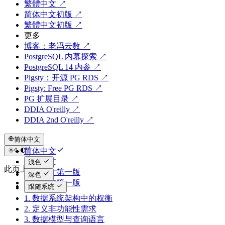
繁體中文 ↗
简体中文初版 ↗
繁體中文初版 ↗
更多
博客：老冯云数 ↗
PostgreSQL 内幕探索 ↗
PostgreSQL 14 内参 ↗
Pigsty：开源 PG RDS ↗
Pigsty: Free PG RDS ↗
PG 扩展目录 ↗
DDIA O'reilly ↗
DDIA 2nd O'reilly ↗
简体中文
简体中文
繁体中文
浅色
此页上
简体中文第一版
深色
繁体中文第一版
跟随系统
序言
1. 数据系统架构中的权衡
2. 定义非功能性需求
3. 数据模型与查询语言