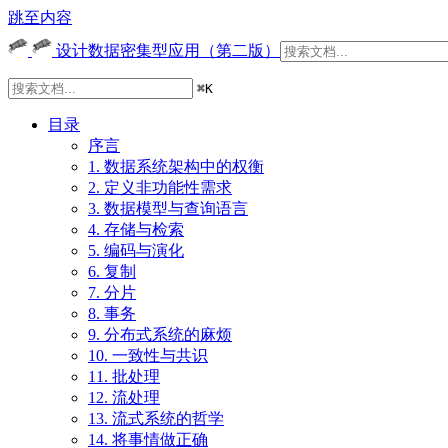
跳至内容
设计数据密集型应用（第二版）
⌘
K
目录
序言
1. 数据系统架构中的权衡
2. 定义非功能性需求
3. 数据模型与查询语言
4. 存储与检索
5. 编码与演化
6. 复制
7. 分片
8. 事务
9. 分布式系统的麻烦
10. 一致性与共识
11. 批处理
12. 流处理
13. 流式系统的哲学
14. 将事情做正确