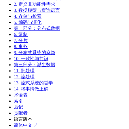
2. 定义非功能性需求
3. 数据模型与查询语言
4. 存储与检索
5. 编码与演化
第二部分：分布式数据
6. 复制
7. 分片
8. 事务
9. 分布式系统的麻烦
10. 一致性与共识
第三部分：派生数据
11. 批处理
12. 流处理
13. 流式系统的哲学
14. 将事情做正确
术语表
索引
后记
贡献者
语言版本
简体中文 ↗